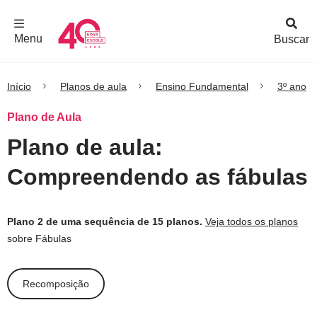
F
c
h
a
r
M
e
n
Logo
e
u
Menu
Buscar
Nova
Escola
Início
Planos de aula
Ensino Fundamental
3º ano
Plano de Aula
Plano de aula:
Compreendendo as fábulas
Plano 2 de uma sequência de 15 planos.
Veja todos os planos
sobre Fábulas
Recomposição