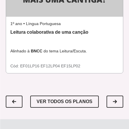
escrita
. Brasília : Ministério da Educação, 2006. 180 p.
Disponível em:
http://portal.mec.gov.br/seed/arquivos/pdf/tvescola/grades/sal
1º ano • Língua Portuguesa
.
Leitura colaborativa de uma canção
Alinhado à
BNCC
do tema Leitura/Escuta.
Cód:
EF01LP16
EF12LP04
EF15LP02
VER TODOS OS PLANOS