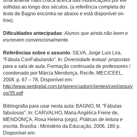
uma análise mais crítica acerca das modificações por ele
sofridas ao longo dos séculos. (a referência completa do
texto de Bagno encontra-se abaixo e está disponível on-
line).
Dificuldades antecipadas
:
Alunos que ainda não leem e
escrevem convencionalmente.
Referências sobre o assunto
:
SILVA, Jorge Luis Lira.
“Fábula ConFabulando”. In:
Diversidade textual: propostas
para a sala de aula.
Formação continuada de professores /
coordenado por Márcia Mendonça. Recife, MEC/CEEL,
2008. p. 67 – 78. Disponível em:
http://www.serdigital.com.br/gerenciador/clientes/ceel/arquiv
os/35.pdf
Bibliografia para usar nesta aula: BAGNO, M. “Fábulas
fabulosas”. In: CARVALHO, Maria Angélica Freire de,
MENDONÇA, Rosa Helena (orgs).
Práticas de leitura e
escrita
. Brasília : Ministério da Educação, 2006. 180 p.
Disponível em: