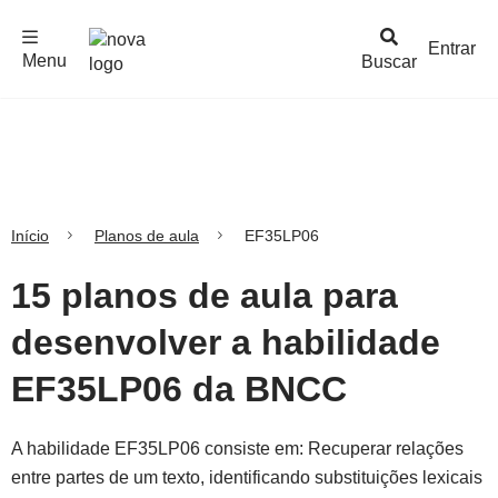
F
c
h
a
r
M
e
n
Logo
e
u
Entrar
Menu
Buscar
Nova
Escola
Início
Planos de aula
EF35LP06
15 planos de aula para
desenvolver a habilidade
EF35LP06 da BNCC
A habilidade EF35LP06 consiste em: Recuperar relações
entre partes de um texto, identificando substituições lexicais