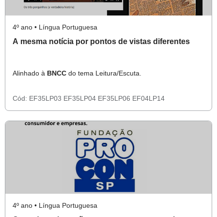
4º ano • Língua Portuguesa
A mesma notícia por pontos de vistas diferentes
Alinhado à
BNCC
do tema Leitura/Escuta.
Cód:
EF35LP03
EF35LP04
EF35LP06
EF04LP14
4º ano • Língua Portuguesa