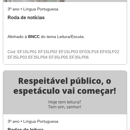
3º ano • Língua Portuguesa
Roda de notícias
Alinhado à
BNCC
do tema Leitura/Escuta.
Cód:
EF15LP01
EF15LP02
EF15LP03
EF03LP18
EF03LP22
EF35LP03
EF35LP04
EF35LP05
EF35LP06
3º ano • Língua Portuguesa
Rodas de leitura