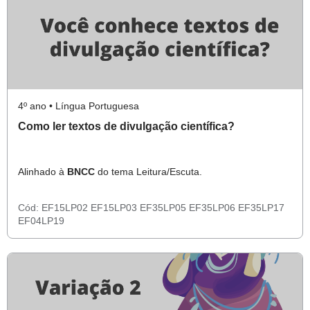
4º ano • Língua Portuguesa
Como ler textos de divulgação científica?
Alinhado à
BNCC
do tema Leitura/Escuta.
Cód:
EF15LP02
EF15LP03
EF35LP05
EF35LP06
EF35LP17
EF04LP19