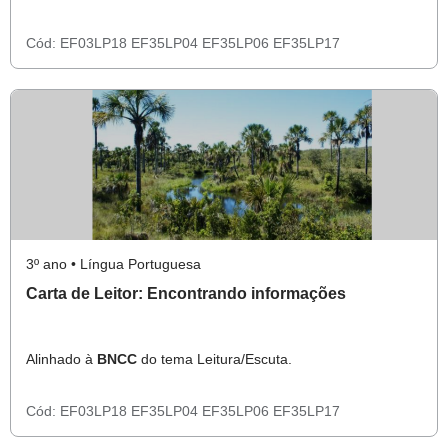
Cód:
EF03LP18
EF35LP04
EF35LP06
EF35LP17
3º ano • Língua Portuguesa
Carta de Leitor: Encontrando informações
Alinhado à
BNCC
do tema Leitura/Escuta.
Cód:
EF03LP18
EF35LP04
EF35LP06
EF35LP17