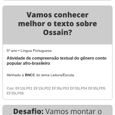
5º ano • Língua Portuguesa
Atividade de compreensão textual do gênero conto
popular afro-brasileiro
Alinhado à
BNCC
do tema Leitura/Escuta.
Cód:
EF15LP01
EF15LP02
EF35LP03
EF35LP04
EF35LP05
EF35LP06