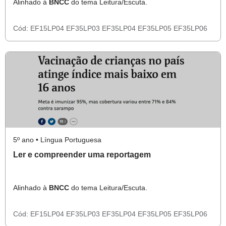
Alinhado à
BNCC
do tema Leitura/Escuta.
Cód:
EF15LP04
EF35LP03
EF35LP04
EF35LP05
EF35LP06
5º ano • Língua Portuguesa
Ler e compreender uma reportagem
Alinhado à
BNCC
do tema Leitura/Escuta.
Cód:
EF15LP04
EF35LP03
EF35LP04
EF35LP05
EF35LP06