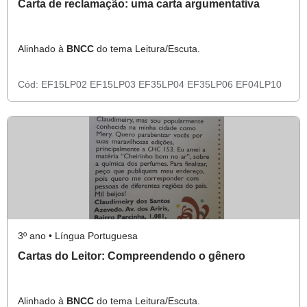
Carta de reclamação: uma carta argumentativa
Alinhado à
BNCC
do tema Leitura/Escuta.
Cód:
EF15LP02
EF15LP03
EF35LP04
EF35LP06
EF04LP10
3º ano • Língua Portuguesa
Cartas do Leitor: Compreendendo o gênero
Alinhado à
BNCC
do tema Leitura/Escuta.