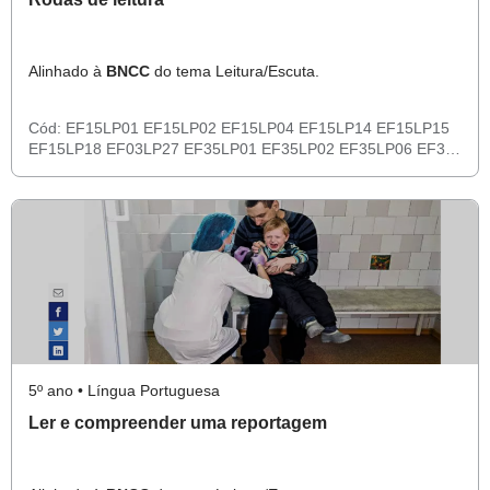
Alinhado à
BNCC
do tema Leitura/Escuta.
Cód:
EF15LP01
EF15LP02
EF15LP04
EF15LP14
EF15LP15
EF15LP18
EF03LP27
EF35LP01
EF35LP02
EF35LP06
EF35
LP21
EF35LP22
EF35LP23
EF35LP24
EF35LP28
5º ano • Língua Portuguesa
Ler e compreender uma reportagem