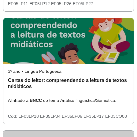
EF05LP11
EF05LP12
EF05LP26
EF05LP27
3º ano • Língua Portuguesa
Cartas do leitor: compreendendo a leitura de textos
midiáticos
Alinhado à
BNCC
do tema Análise linguística/Semiótica.
Cód:
EF03LP18
EF35LP04
EF35LP06
EF35LP17
EF03CO08