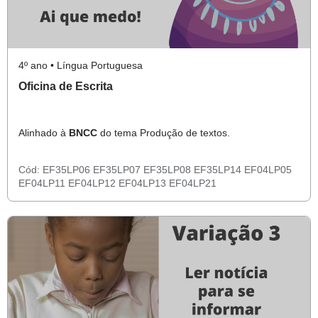
4º ano • Língua Portuguesa
Oficina de Escrita
Alinhado à
BNCC
do tema Produção de textos.
Cód:
EF35LP06
EF35LP07
EF35LP08
EF35LP14
EF04LP05
EF04LP11
EF04LP12
EF04LP13
EF04LP21