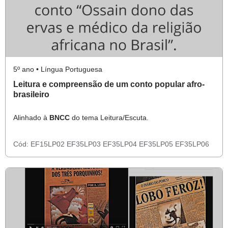
5º ano • Língua Portuguesa
Leitura e compreensão de um conto popular afro-
brasileiro
Alinhado à
BNCC
do tema Leitura/Escuta.
Cód:
EF15LP02
EF35LP03
EF35LP04
EF35LP05
EF35LP06