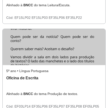
Alinhado à
BNCC
do tema Leitura/Escuta.
Cód:
EF15LP02
EF15LP03
EF35LP06
EF35LP22
5º ano • Língua Portuguesa
Oficina de Escrita
Alinhado à
BNCC
do tema Produção de textos.
Cód:
EF03LP14
EF35LP06
EF35LP07
EF35LP08
EF05LP05