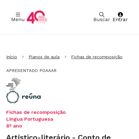
Menu
Buscar
Entrar
Ir para Cabeçalho
Ir para Menu
Ir para conteúdo principal
Ir para Rodapé
Início
Planos de aula
Fichas de recomposição
APRESENTADO POAAAR
Fichas de recomposição
Língua Portuguesa
8º ano
Artístico-literário - Conto de