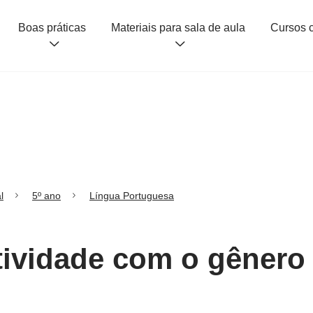
Boas práticas
Materiais para sala de aula
l
5º ano
Língua Portuguesa
tividade com o gênero