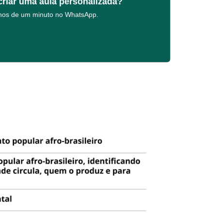
criar uma aula personalizada?
enos de um minuto no WhatsApp.