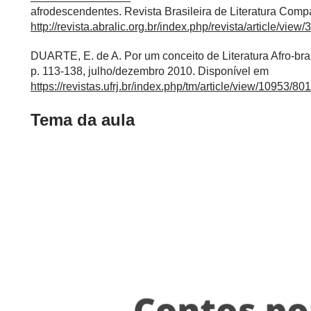
afrodescendentes. Revista Brasileira de Literatura Compa
http://revista.abralic.org.br/index.php/revista/article/view
DUARTE, E. de A. Por um conceito de Literatura Afro-bras
p. 113-138, julho/dezembro 2010. Disponível em
https://revistas.ufrj.br/index.php/tm/article/view/10953/80
Tema da aula