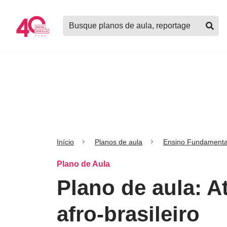
Logo
Buscar
Nova
planos
Escola
de
aula,
notícias,
cursos
e
mais
Início
Planos de aula
Ensino Fundamenta
Plano de Aula
Plano de aula: A
afro-brasileiro