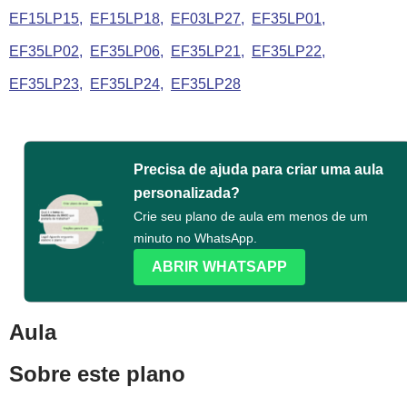
EF15LP15
EF15LP18
EF03LP27
EF35LP01
EF35LP02
EF35LP06
EF35LP21
EF35LP22
EF35LP23
EF35LP24
EF35LP28
Precisa de ajuda para criar uma aula
personalizada?
Crie seu plano de aula em menos de um
minuto no WhatsApp.
ABRIR WHATSAPP
Aula
Sobre este plano