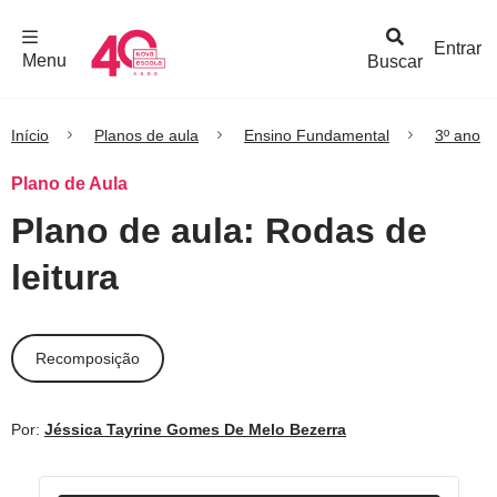
F
c
h
a
r
M
e
n
Logo
e
u
Entrar
Menu
Buscar
Nova
Escola
Início
Planos de aula
Ensino Fundamental
3º ano
Plano de Aula
Plano de aula: Rodas de
leitura
Recomposição
Por:
Jéssica Tayrine Gomes De Melo Bezerra