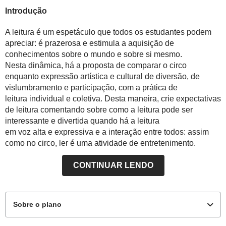
Introdução
A leitura é um espetáculo que todos os estudantes podem
apreciar: é prazerosa e estimula a aquisição de
conhecimentos sobre o mundo e sobre si mesmo.
Nesta dinâmica, há a proposta de comparar o circo
enquanto expressão artística e cultural de diversão, de
vislumbramento e participação, com a prática de
leitura individual e coletiva. Desta maneira, crie expectativas
de leitura comentando sobre como a leitura pode ser
interessante e divertida quando há a leitura
em voz alta e expressiva e a interação entre todos: assim
como no circo, ler é uma atividade de entretenimento.
Nesta fase, como as crianças provavelmente já conseguem
CONTINUAR LENDO
relacionar elementos verbais e não verbais e os efeitos de
sentido que podem existir entre uma e outra em textos
multissemióticos, indique que realizem a escolha da obra a
Sobre o plano
ser lida individualmente com base em critérios como: