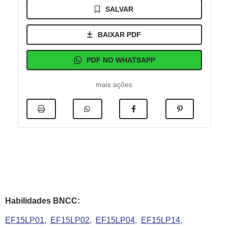
SALVAR
BAIXAR PDF
PDF NO WHATSAPP
mais ações
Habilidades BNCC:
EF15LP01
EF15LP02
EF15LP04
EF15LP14