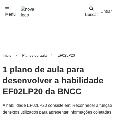
F
c
h
a
r
M
e
n
Logo
e
u
Entrar
Menu
Buscar
Nova
Escola
Início
Planos de aula
EF02LP20
1 plano de aula para
desenvolver a habilidade
EF02LP20 da BNCC
A habilidade EF02LP20 consiste em: Reconhecer a função
de textos utilizados para apresentar informações coletadas