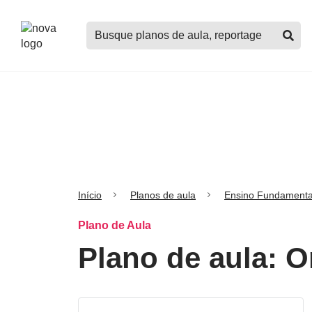
Logo
Buscar
Nova
planos
Escola
de
aula,
notícias,
cursos
e
mais
Início
Planos de aula
Ensino Fundamenta
Plano de Aula
Plano de aula: O