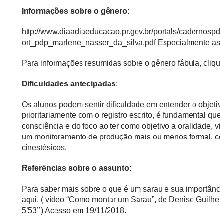
Informações sobre o gênero:
http://www.diaadiaeducacao.pr.gov.br/portals/cadern
ort_pdp_marlene_nasser_da_silva.pdf
Especialmente as 
Para informações resumidas sobre o gênero fábula, cliq
Dificuldades antecipadas
:
Os alunos podem sentir dificuldade em entender o objeti
prioritariamente com o registro escrito, é fundamental q
consciência e do foco ao ter como objetivo a oralidade, v
um monitoramento de produção mais ou menos formal, com
cinestésicos.
Referências sobre o assunto
:
Para saber mais sobre o que é um sarau e sua importânci
aqui
. ( vídeo “Como montar um Sarau”, de Denise Guilher
5’53’’) Acesso em 19/11/2018.