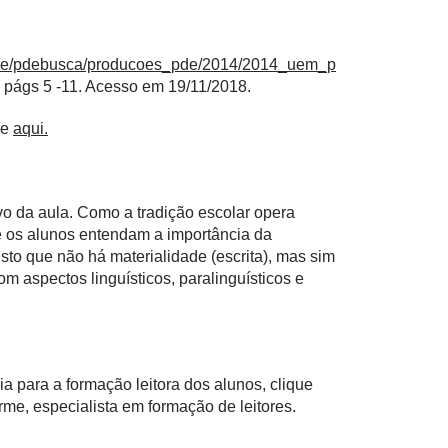
ospde/pdebusca/producoes_pde/2014/2014_uem_p
págs 5 -11. Acesso em 19/11/2018.
ue
aqui.
vo da aula. Como a tradição escolar opera
ue os alunos entendam a importância da
isto que não há materialidade (escrita), mas sim
 aspectos linguísticos, paralinguísticos e
a para a formação leitora dos alunos, clique
me, especialista em formação de leitores.