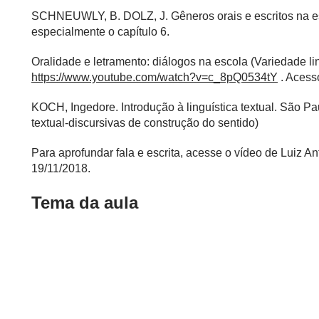
SCHNEUWLY, B. DOLZ, J. Gêneros orais e escritos na es
especialmente o capítulo 6.
Oralidade e letramento: diálogos na escola (Variedade lin
https://www.youtube.com/watch?v=c_8pQ0534tY
. Acess
KOCH, Ingedore. Introdução à linguística textual. São Pa
textual-discursivas de construção do sentido)
Para aprofundar fala e escrita, acesse o vídeo de Luiz A
19/11/2018.
Tema da aula