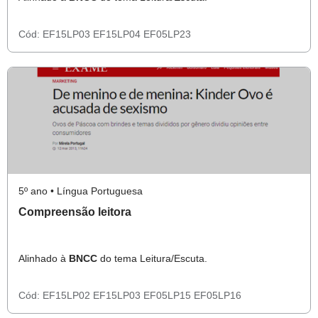
Cód:
EF15LP03
EF15LP04
EF05LP23
5º ano • Língua Portuguesa
Compreensão leitora
Alinhado à
BNCC
do tema Leitura/Escuta.
Cód:
EF15LP02
EF15LP03
EF05LP15
EF05LP16