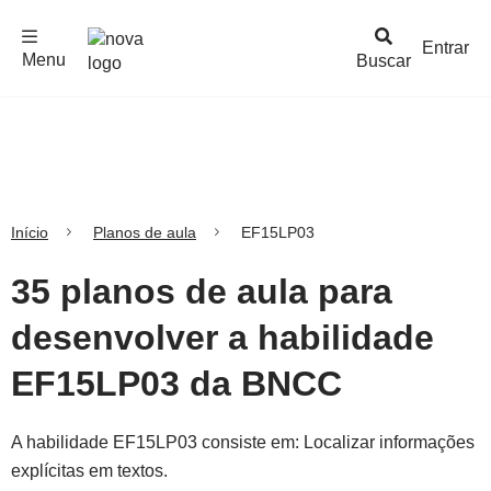
F
c
h
a
r
M
e
n
Logo
e
u
Entrar
Menu
Buscar
Nova
Escola
Início
Planos de aula
EF15LP03
35 planos de aula para
desenvolver a habilidade
EF15LP03 da BNCC
A habilidade EF15LP03 consiste em: Localizar informações
explícitas em textos.