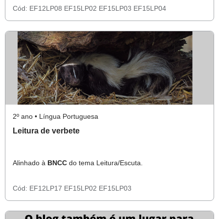
Cód:
EF12LP08
EF15LP02
EF15LP03
EF15LP04
2º ano • Língua Portuguesa
Leitura de verbete
Alinhado à
BNCC
do tema Leitura/Escuta.
Cód:
EF12LP17
EF15LP02
EF15LP03