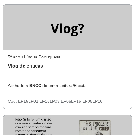
5º ano • Língua Portuguesa
Vlog de críticas
Alinhado à
BNCC
do tema Leitura/Escuta.
Cód:
EF15LP02
EF15LP03
EF05LP15
EF05LP16