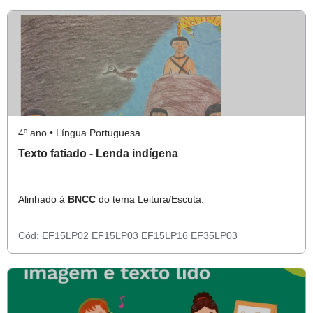
4º ano • Língua Portuguesa
Texto fatiado - Lenda indígena
Alinhado à
BNCC
do tema Leitura/Escuta.
Cód:
EF15LP02
EF15LP03
EF15LP16
EF35LP03