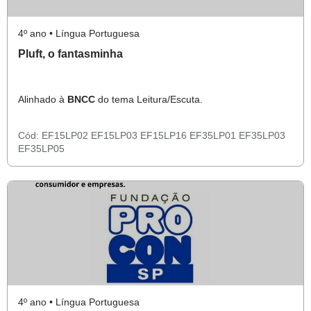
4º ano • Língua Portuguesa
Pluft, o fantasminha
Alinhado à
BNCC
do tema Leitura/Escuta.
Cód:
EF15LP02
EF15LP03
EF15LP16
EF35LP01
EF35LP03
EF35LP05
4º ano • Língua Portuguesa