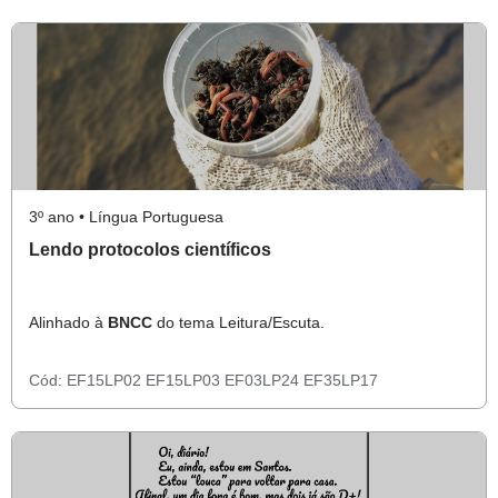
3º ano • Língua Portuguesa
Lendo protocolos científicos
Alinhado à
BNCC
do tema Leitura/Escuta.
Cód:
EF15LP02
EF15LP03
EF03LP24
EF35LP17