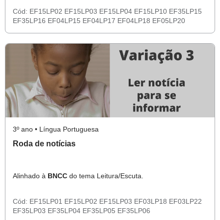
Cód:
EF15LP02
EF15LP03
EF15LP04
EF15LP10
EF35LP15
EF35LP16
EF04LP15
EF04LP17
EF04LP18
EF05LP20
3º ano • Língua Portuguesa
Roda de notícias
Alinhado à
BNCC
do tema Leitura/Escuta.
Cód:
EF15LP01
EF15LP02
EF15LP03
EF03LP18
EF03LP22
EF35LP03
EF35LP04
EF35LP05
EF35LP06