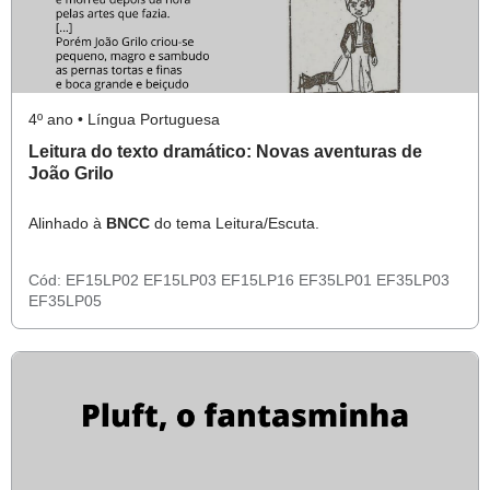
4º ano • Língua Portuguesa
Leitura do texto dramático: Novas aventuras de
João Grilo
Alinhado à
BNCC
do tema Leitura/Escuta.
Cód:
EF15LP02
EF15LP03
EF15LP16
EF35LP01
EF35LP03
EF35LP05