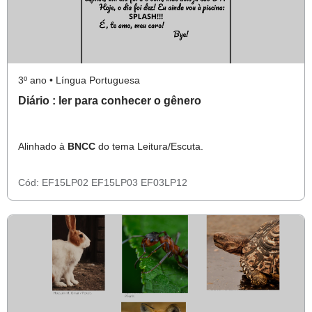
3º ano • Língua Portuguesa
Diário : ler para conhecer o gênero
Alinhado à
BNCC
do tema Leitura/Escuta.
Cód:
EF15LP02
EF15LP03
EF03LP12