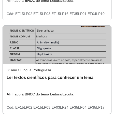
Alinhado à
BNCC
do tema Leitura/Escuta.
Cód:
EF15LP02
EF15LP03
EF15LP16
EF35LP01
EF04LP10
3º ano • Língua Portuguesa
Ler textos científicos para conhecer um tema
Alinhado à
BNCC
do tema Leitura/Escuta.
Cód:
EF15LP02
EF15LP03
EF03LP24
EF35LP04
EF35LP17