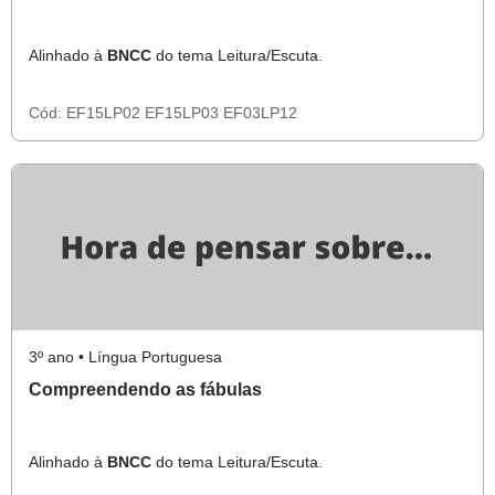
Alinhado à
BNCC
do tema Leitura/Escuta.
Cód:
EF15LP02
EF15LP03
EF03LP12
3º ano • Língua Portuguesa
Compreendendo as fábulas
Alinhado à
BNCC
do tema Leitura/Escuta.