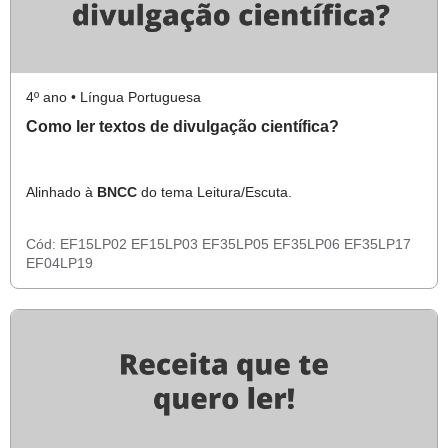
4º ano • Língua Portuguesa
Como ler textos de divulgação científica?
Alinhado à
BNCC
do tema Leitura/Escuta.
Cód:
EF15LP02
EF15LP03
EF35LP05
EF35LP06
EF35LP17
EF04LP19