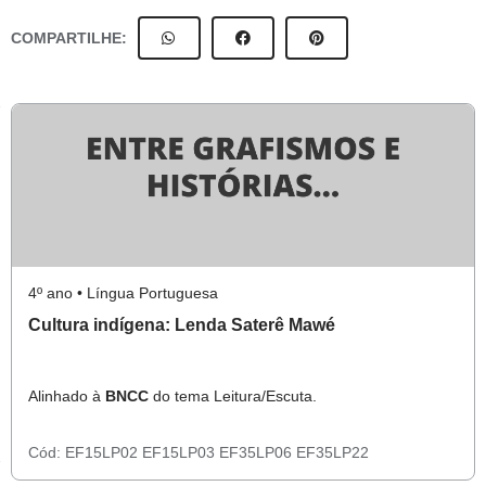
COMPARTILHE:
4º ano • Língua Portuguesa
Cultura indígena: Lenda Saterê Mawé
Alinhado à
BNCC
do tema Leitura/Escuta.
Cód:
EF15LP02
EF15LP03
EF35LP06
EF35LP22