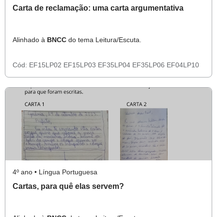
Carta de reclamação: uma carta argumentativa
Alinhado à
BNCC
do tema Leitura/Escuta.
Cód:
EF15LP02
EF15LP03
EF35LP04
EF35LP06
EF04LP10
4º ano • Língua Portuguesa
Cartas, para quê elas servem?