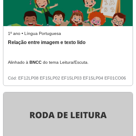
1º ano • Língua Portuguesa
Relação entre imagem e texto lido
Alinhado à
BNCC
do tema Leitura/Escuta.
Cód:
EF12LP08
EF15LP02
EF15LP03
EF15LP04
EF01CO06