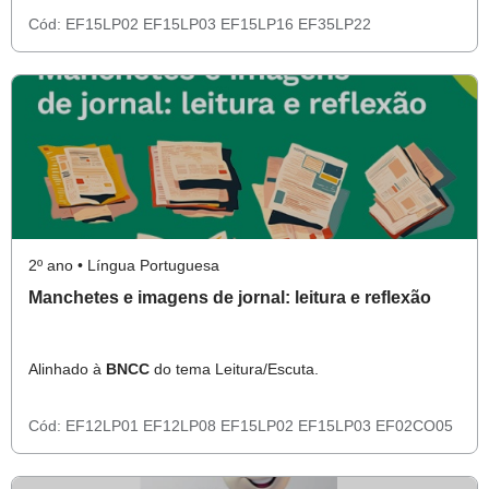
Cód:
EF15LP02
EF15LP03
EF15LP16
EF35LP22
2º ano • Língua Portuguesa
Manchetes e imagens de jornal: leitura e reflexão
Alinhado à
BNCC
do tema Leitura/Escuta.
Cód:
EF12LP01
EF12LP08
EF15LP02
EF15LP03
EF02CO05