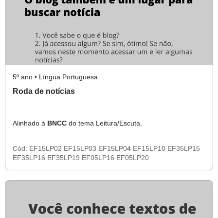
5º ano • Língua Portuguesa
Roda de notícias
Alinhado à
BNCC
do tema Leitura/Escuta.
Cód:
EF15LP02
EF15LP03
EF15LP04
EF15LP10
EF35LP15
EF35LP16
EF35LP19
EF05LP16
EF05LP20