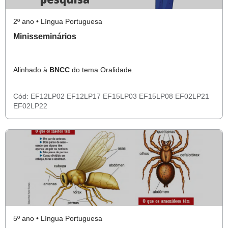
2º ano • Língua Portuguesa
Minisseminários
Alinhado à
BNCC
do tema Oralidade.
Cód:
EF12LP02
EF12LP17
EF15LP03
EF15LP08
EF02LP21
EF02LP22
5º ano • Língua Portuguesa