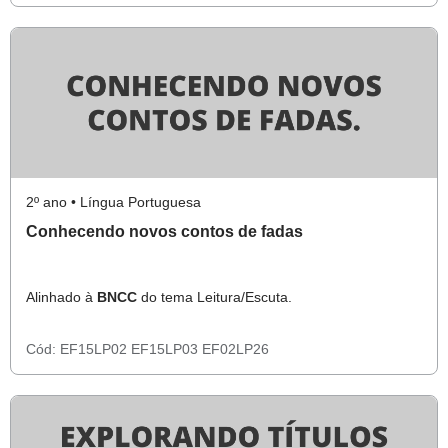
2º ano • Língua Portuguesa
Conhecendo novos contos de fadas
Alinhado à
BNCC
do tema Leitura/Escuta.
Cód:
EF15LP02
EF15LP03
EF02LP26