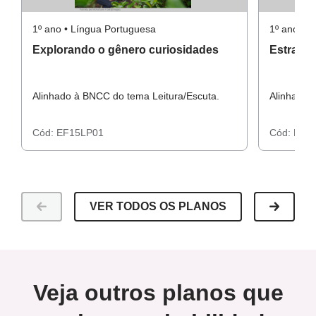
1º ano • Língua Portuguesa
1º ano • 
Explorando o gênero curiosidades
Estratég
Alinhado à BNCC do tema Leitura/Escuta.
Alinhado 
Cód:
EF15LP01
Cód:
EF1
VER TODOS OS PLANOS
Veja outros planos que