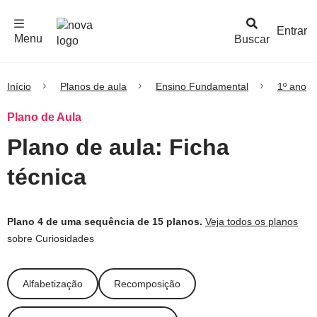
F
c
h
a
r
M
e
n
Logo
e
u
Entrar
Menu
Buscar
Nova
Escola
Início
Planos de aula
Ensino Fundamental
1º ano
Plano de Aula
Plano de aula: Ficha
técnica
Plano 4 de uma sequência de 15 planos.
Veja todos os planos
sobre Curiosidades
Alfabetização
Recomposição