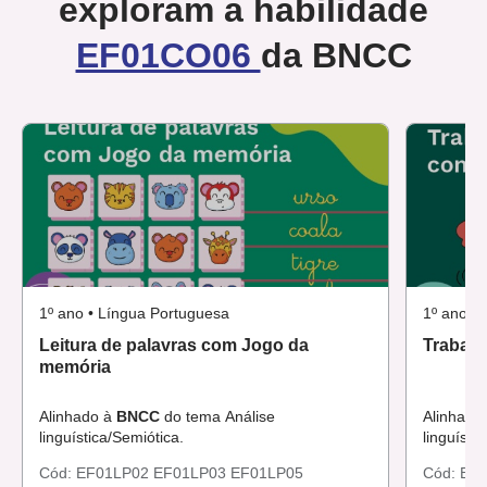
exploram a habilidade
EF01CO06
da BNCC
1º ano • Língua Portuguesa
1º ano •
Leitura de palavras com Jogo da
Trabal
memória
Alinhado à
BNCC
do tema Análise
Alinhado
linguística/Semiótica.
linguísti
Cód:
EF01LP02
EF01LP03
EF01LP05
Cód:
EF