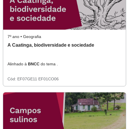
7º ano • Geografia
A Caatinga, biodiversidade e sociedade
Alinhado à
BNCC
do tema .
Cód:
EF07GE11
EF01CO06