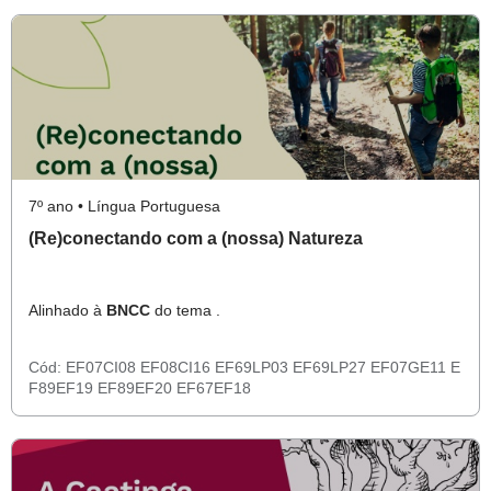
7º ano • Língua Portuguesa
(Re)conectando com a (nossa) Natureza
Alinhado à
BNCC
do tema .
Cód:
EF07CI08
EF08CI16
EF69LP03
EF69LP27
EF07GE11
E
F89EF19
EF89EF20
EF67EF18