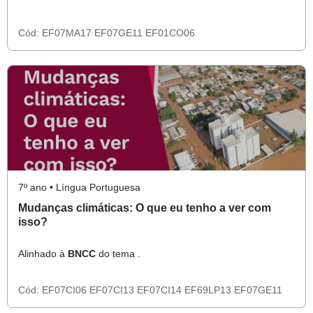
Cód:
EF07MA17
EF07GE11
EF01CO06
7º ano • Língua Portuguesa
Mudanças climáticas: O que eu tenho a ver com
isso?
Alinhado à
BNCC
do tema .
Cód:
EF07CI06
EF07CI13
EF07CI14
EF69LP13
EF07GE11