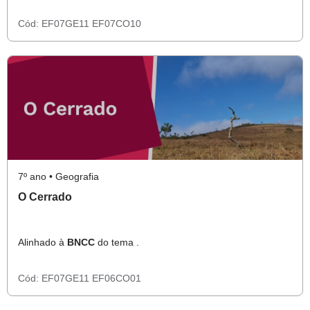
Cód:
EF07GE11
EF07CO10
7º ano • Geografia
O Cerrado
Alinhado à
BNCC
do tema .
Cód:
EF07GE11
EF06CO01