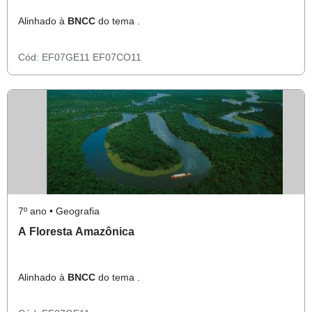
Alinhado à
BNCC
do tema .
Cód:
EF07GE11
EF07CO11
7º ano • Geografia
A Floresta Amazônica
Alinhado à
BNCC
do tema .