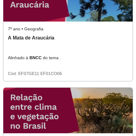
7º ano • Geografia
A Mata de Araucária
Alinhado à
BNCC
do tema .
Cód:
EF07GE11
EF01CO06