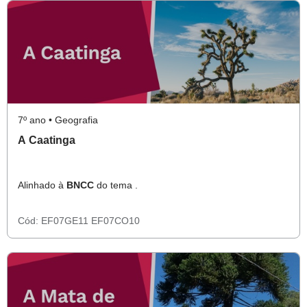
7º ano • Geografia
A Caatinga
Alinhado à
BNCC
do tema .
Cód:
EF07GE11
EF07CO10