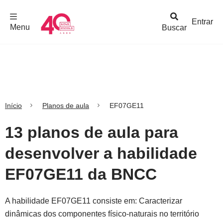
F
c
h
a
r
M
e
n
Logo
e
u
Entrar
Menu
Buscar
Nova
Escola
Início
Planos de aula
EF07GE11
13 planos de aula para
desenvolver a habilidade
EF07GE11 da BNCC
A habilidade EF07GE11 consiste em: Caracterizar
dinâmicas dos componentes físico-naturais no território