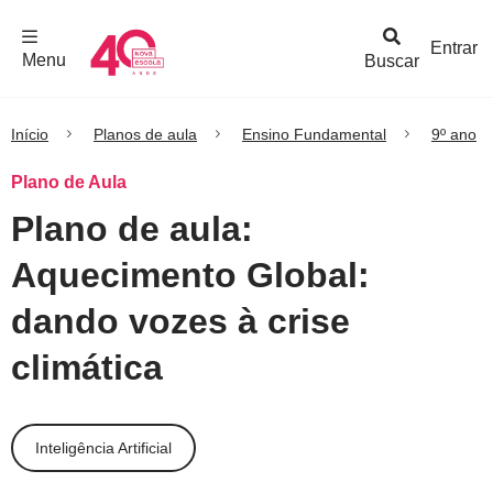
F
c
h
a
r
M
e
n
Logo
e
u
Entrar
Menu
Buscar
Nova
Escola
Início
Planos de aula
Ensino Fundamental
9º ano
Plano de Aula
Plano de aula:
Aquecimento Global:
dando vozes à crise
climática
Inteligência Artificial