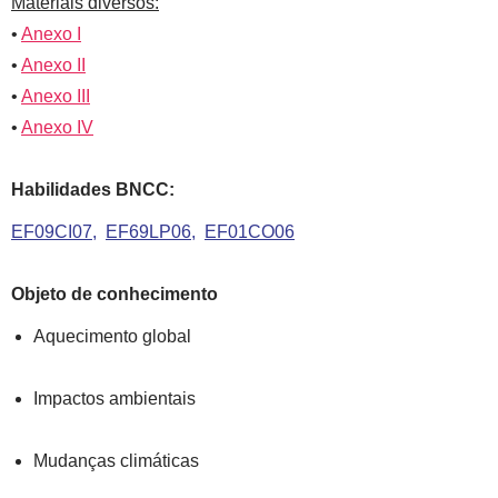
Materiais diversos:
•
Anexo I
•
Anexo II
•
Anexo III
•
Anexo IV
Habilidades BNCC:
EF09CI07
EF69LP06
EF01CO06
Objeto de conhecimento
Aquecimento global
Impactos ambientais
Mudanças climáticas