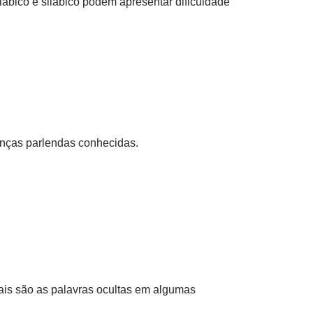
ilábico e silábico podem apresentar dificuldade
ianças parlendas conhecidas.
uais são as palavras ocultas em algumas