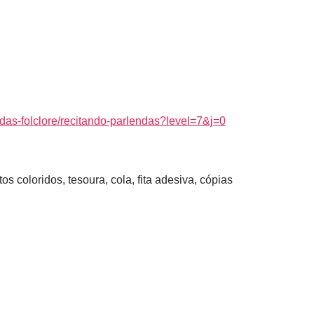
endas-folclore/recitando-parlendas?level=7&j=0
otos coloridos, tesoura, cola, fita adesiva, cópias