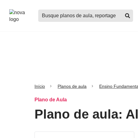
Logo
Buscar
Nova
planos
Escola
de
aula,
notícias,
cursos
e
mais
Início
Planos de aula
Ensino Fundamenta
Plano de Aula
Plano de aula: A