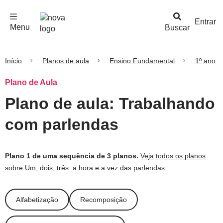
F
c
h
a
r
M
e
n
Logo
e
u
Entrar
Menu
Buscar
Nova
Escola
Início
Planos de aula
Ensino Fundamental
1º ano
Plano de Aula
Plano de aula: Trabalhando
com parlendas
Plano 1 de uma sequência de 3 planos.
Veja todos os planos
sobre Um, dois, três: a hora e a vez das parlendas
Alfabetização
Recomposição