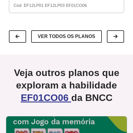
Cód:
EF12LP01
EF12LP03
EF01CO06
C
VER TODOS OS PLANOS
Veja outros planos que
exploram a habilidade
EF01CO06
da BNCC