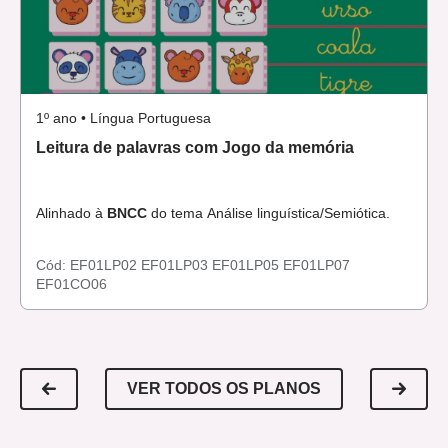
1º ano • Língua Portuguesa
Leitura de palavras com Jogo da memória
Alinhado à
BNCC
do tema Análise linguística/Semiótica.
Cód:
EF01LP02
EF01LP03
EF01LP05
EF01LP07
EF01CO06
VER TODOS OS PLANOS