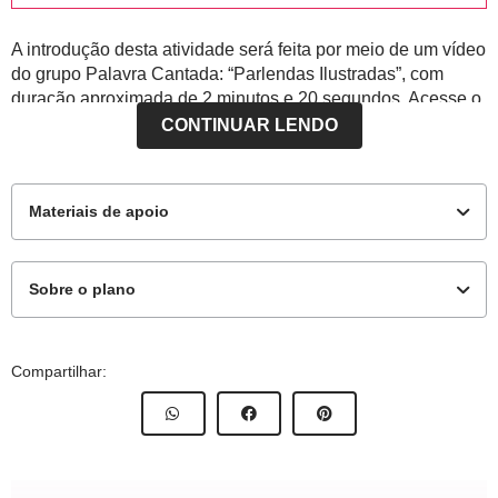
A introdução desta atividade será feita por meio de um vídeo
do grupo Palavra Cantada: “Parlendas Ilustradas”, com
duração aproximada de 2 minutos e 20 segundos. Acesse o
vídeo aqui:
https://www.youtube.com/watch?
CONTINUAR LENDO
v=cqp4N_Hqxvs
Materiais de apoio
Sobre o plano
Para o professor
Este plano de atividade foi elaborado pelo time de autores
Compartilhar:
NOVA ESCOLA.
Cartaz com a parlenda
Autor:
Claudia Lima
Cartaz contendo a parlenda para impressão