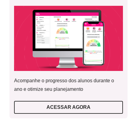
ouvimos? Recite-a para a sala.
Caso você não possa exibir o vídeo, recite para as crianças
O que são parlendas?
as parlendas que seriam apresentadas.
Leitura complementar para o professor
Como selecionar Recursos Educacionais Digitais
Acompanhe o progresso dos alunos durante o
(REDs) para suas aulas?
ano e otimize seu planejamento
ACESSAR AGORA