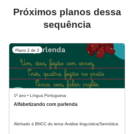
Próximos planos dessa
sequência
Plano 2 de 3
P
1º ano • Língua Portuguesa
1º
Alfabetizando com parlenda
B
Alinhado à BNCC do tema Análise linguística/Semiótica.
Al