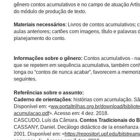
gênero contos acumulativos e no campo de atuação Artísti
do módulo de produção de texto.
Materiais necessários
: Livros de contos acumulativos;
aulas anteriores; cartões com imagens, título e palavras 
planejamento do conto.
Informações sobre o gênero:
Contos acumulativos - na
que se repetem em sequência acumulativa, também conh
longa ou “contos de nunca acabar”, favorecem a memoriz
seguintes.
Referências sobre o assunto:
Caderno de orientações
: histórias com acumulação. Sã
Disponível em: <
ww.portaltrilhas.org.br/download/biblio
acumulacao.pdf
>. Acesso em: 4 dez. 2018.
CASCUDO, Luís da Câmara.
Contos Tradicionais do B
CASSANY, Daniel. Decálogo didáctico de la enseñanza 
2001. Disponível em: <
https://repositori.upf.edu/bitst