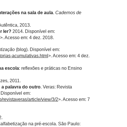
nterações na sala de aula
.
Cadernos de
Autêntica, 2013.
r ler?
2014. Disponível em:
>. Acesso em: 4 dez. 2018.
etização
(blog). Disponível em:
orias-acumulativas.html
>. Acesso em: 4 dez.
na escola
: reflexões e práticas no Ensino
ozes, 2011.
 a palavra do outro
. Veras: Revista
 Disponível em:
p/revistaveras/article/view/3/2
>. Acesso em: 7
2.
 alfabetização na pré-escola. São Paulo: