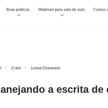
Boas práticas
Materiais para sala de aula
l
1º ano
Língua Portuguesa
lanejando a escrita de