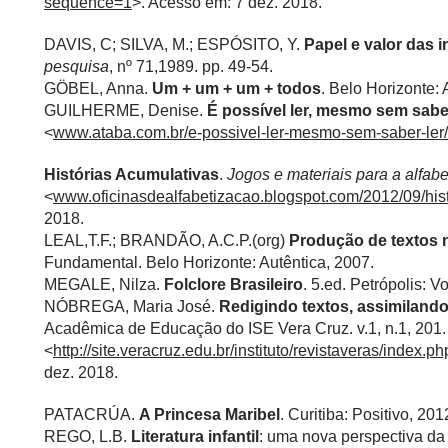
sequence=1
>. Acesso em: 7 dez. 2018.
DAVIS, C; SILVA, M.; ESPÓSITO, Y.
Papel e valor das i
pesquisa
, nº 71,1989. pp. 49-54.
GÖBEL, Anna.
Um + um + um + todos
. Belo Horizonte: 
GUILHERME, Denise.
É possível ler, mesmo sem sabe
<
www.ataba.com.br/e-possivel-ler-mesmo-sem-saber-ler/
Histórias Acumulativas
.
Jogos e materiais para a alfab
<
www.oficinasdealfabetizacao.blogspot.com/2012/09/hist
2018.
LEAL,T.F.; BRANDÃO, A.C.P.(org)
Produção de textos 
Fundamental. Belo Horizonte: Autêntica, 2007.
MEGALE, Nilza.
Folclore Brasileiro
. 5.ed. Petrópolis: V
NÓBREGA, Maria José.
Redigindo textos, assimilando
Acadêmica de Educação do ISE Vera Cruz. v.1, n.1, 201.
<
http://site.veracruz.edu.br/instituto/revistaveras/index.ph
dez. 2018.
PATACRÚA.
A Princesa Maribel
. Curitiba: Positivo, 201
REGO, L.B.
Literatura infantil
: uma nova perspectiva da