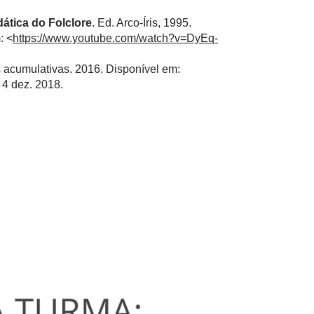
dática do Folclore
. Ed. Arco-Íris, 1995.
: <
https://www.youtube.com/watch?v=DyEq-
s acumulativas. 2016. Disponível em:
 4 dez. 2018.