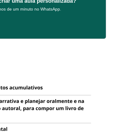
criar uma aula personalizada?
enos de um minuto no WhatsApp.