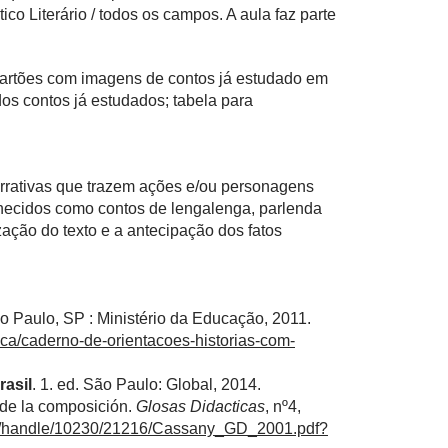
co Literário / todos os campos. A aula faz parte
 cartões com imagens de contos já estudado em
dos contos já estudados; tabela para
rrativas que trazem ações e/ou personagens
ecidos como contos de lengalenga, parlenda
ação do texto e a antecipação dos fatos
o Paulo, SP : Ministério da Educação, 2011.
teca/caderno-de-orientacoes-historias-com-
rasil
. 1. ed. São Paulo: Global, 2014.
de la composición.
Glosas Didacticas
, nº4,
ream/handle/10230/21216/Cassany_GD_2001.pdf?