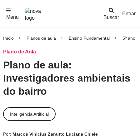
F
c
h
a
r
M
e
n
Logo
e
u
Entrar
Menu
Buscar
Nova
Escola
Início
Planos de aula
Ensino Fundamental
5º ano
Plano de Aula
Plano de aula:
Investigadores ambientais
do bairro
Inteligência Artificial
Por:
Marcos Vinicius Zanutto
Luciana Chiele