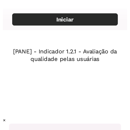
Autores:
Luciana Chiele e Marcos Vinicius Zanutto
Mentor:
Alessandra Novak
×