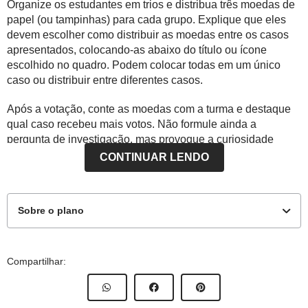
Organize os estudantes em trios e distribua três moedas de
papel (ou tampinhas) para cada grupo. Explique que eles
devem escolher como distribuir as moedas entre os casos
apresentados, colocando-as abaixo do título ou ícone
escolhido no quadro. Podem colocar todas em um único
caso ou distribuir entre diferentes casos.
Após a votação, conte as moedas com a turma e destaque
qual caso recebeu mais votos. Não formule ainda a
pergunta de investigação, mas provoque a curiosidade
dizendo:
CONTINUAR LENDO
- Parece que esse caso é o mais necessário, para
nós… O que será que descobriremos?
Sobre o plano
Finalize registrando no quadro o caso vencedor como
Missão 1 do Bairro e explique que, nas próximas etapas, a
turma vai levantar pistas e elaborar um roteiro de
Este plano de atividade foi elaborado pelo time de autores
Compartilhar:
investigação para entender melhor o problema e pensar em
NOVA ESCOLA
possíveis soluções.