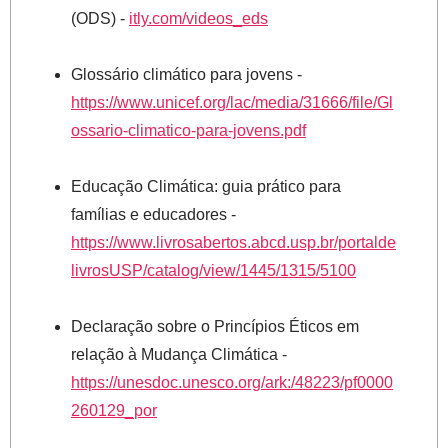
(ODS) -
itly.com/videos_eds
Glossário climático para jovens -
https://www.unicef.org/lac/media/31666/file/Gl
ossario-climatico-para-jovens.pdf
Educação Climática: guia prático para
famílias e educadores -
https://www.livrosabertos.abcd.usp.br/portalde
livrosUSP/catalog/view/1445/1315/5100
Declaração sobre o Princípios Éticos em
relação à Mudança Climática -
https://unesdoc.unesco.org/ark:/48223/pf0000
260129_por