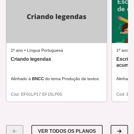
1º ano • Língua Portuguesa
1º ano •
Criando legendas
Escrita
acumula
Alinhado à
BNCC
do tema Produção de textos.
Alinhado
Cód:
EF01LP17
EF15LP05
Cód:
EF
VER TODOS OS PLANOS