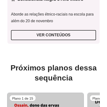
Habilidade(s) da BNCC:
EF15LP05
Aborde as relações étnico-raciais na escola para
Esta é a décima terceira aula de uma sequência de 15
além do 20 de novembro
planos de aula. Recomendamos o uso desse plano em
sequência.
VER CONTEÚDOS
Próximos planos dessa
sequência
Plano 1 de 15
Plano 2 d