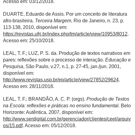
Acesso em: 03/12/2018.
DUARTE, Eduardo de Assis. Por um conceito de literatura
afro-brasileira.
Terceira Margem
, Rio de Janeiro, n. 23, p.
113-138, 2010, disponível em:
https://revistas.ufrj.br/index.php/tm/article/view/10953/8012
.
Acesso em: 25/10/2018.
LEAL, T. F.; LUZ, P. S. da. Produção de textos narrativos em
pares: reflexões sobre o processo de interação.
Educação e
Pesquisa
, São Paulo, v.27, n.1, p. 27-45, jan./jun. 2001,
disponível em:
http://www.revistas.usp.br/ep/article/view/27852/29624
.
Acesso em: 28/11/2018.
LEAL, T. F.; BRANDÃO, A. C. P. (orgs).
Produção de Textos
na Escola: reflexões e práticas no ensino fundamental.
Belo
Horizonte: Autêntica, 2007, disponível em:
http://www.serdigital.com.br/gerenciador/clientes/ceel/arquiv
os/15.pdf
. Acesso em: 05/12/2018.