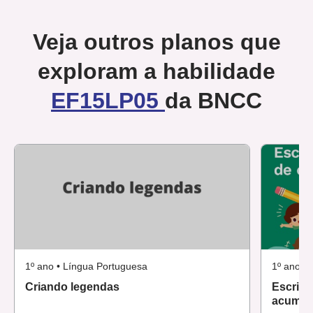
Veja outros planos que
exploram a habilidade
EF15LP05
da BNCC
1º ano • Língua Portuguesa
1º ano •
Criando legendas
Escrita
acumula