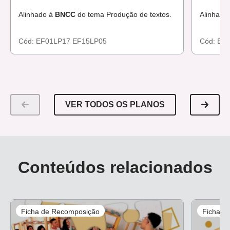
Alinhado à
BNCC
do tema Produção de textos.
Alinhado
Cód:
EF01LP17
EF15LP05
Cód:
EF
VER TODOS OS PLANOS
Conteúdos relacionados
Ficha de Recomposição
Ficha d