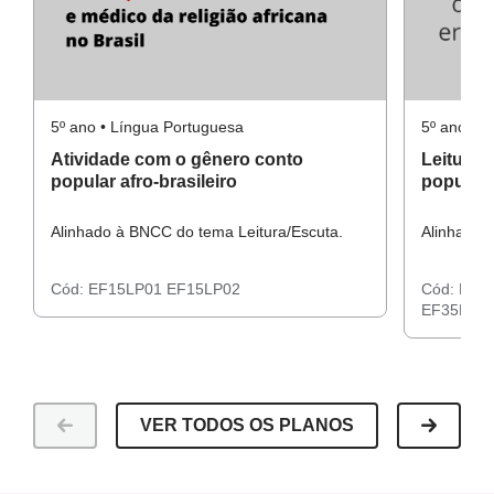
5º ano • Língua Portuguesa
5º ano • 
Atividade com o gênero conto
Leitura
popular afro-brasileiro
popular a
Alinhado à BNCC do tema Leitura/Escuta.
Alinhado 
Cód:
EF15LP01
EF15LP02
Cód:
EF1
EF35LP0
VER TODOS OS PLANOS