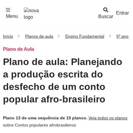
F
c
h
a
r
M
e
n
Logo
e
u
Entrar
Menu
Buscar
Nova
Escola
Início
Planos de aula
Ensino Fundamental
5º ano
Plano de Aula
Plano de aula: Planejando
a produção escrita do
desfecho de um conto
popular afro-brasileiro
Plano 13 de uma sequência de 15 planos.
Veja todos os planos
sobre Contos populares afrobrasileiros