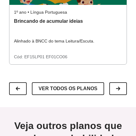
1º ano • Língua Portuguesa
1º
Brincando de acumular ideias
C
MEGALE, Nilza.
Folclore Brasileiro
. 5.ed.Petrópolis: Vozes,
2011.
Alinhado à BNCC do tema Leitura/Escuta.
Al
REGO, L.B. Literatura infantil: uma nova perspectiva da
Cód:
EF15LP01
EF01CO06
C
alfabetização na pré-escola. São Paulo: FTD,1988.
RUIZ, Corina Maria Peixoto.
A casa que Pedro fez
. in
VER TODOS OS PLANOS
Didática do Folclore. Ed. Arco-Íris.
Sites e links:
Veja outros planos que