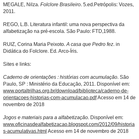
MEGALE, Nilza.
Folclore Brasileiro
. 5.ed.Petrópolis: Vozes,
2011.
REGO, L.B. Literatura infantil: uma nova perspectiva da
alfabetização na pré-escola. São Paulo: FTD,1988.
RUIZ, Corina Maria Peixoto.
A casa que Pedro fez
. in
Didática do Folclore. Ed. Arco-Íris.
Sites e links:
Caderno de orientações : histórias com acumulação
. São
Paulo, SP : Ministério da Educação, 2011. Disponível em:
www.portaltrilhas.org.br/download/biblioteca/caderno-de-
orientacoes-historias-com-acumulacao.pdf
Acesso em 14 de
novembro de 2018
Jogos e materiais para a alfabetização.
Disponível em:
www.oficinasdealfabetizacao.blogspot.com/2012/09/historia
s-acumulativas.html
Acesso em 14 de novembro de 2018