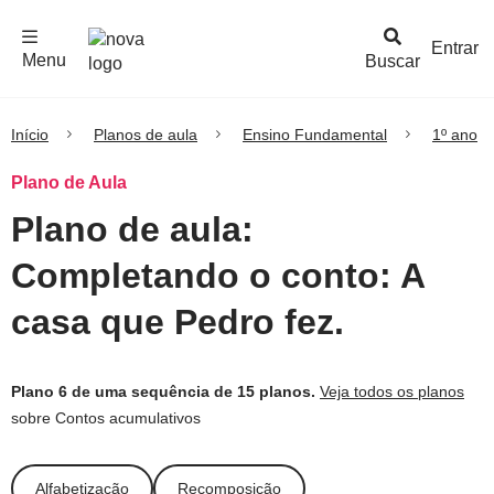
F
c
h
a
r
M
e
n
Logo
e
u
Entrar
Menu
Buscar
Nova
Escola
Início
Planos de aula
Ensino Fundamental
1º ano
Plano de Aula
Plano de aula:
Completando o conto: A
casa que Pedro fez.
Plano 6 de uma sequência de 15 planos.
Veja todos os planos
sobre Contos acumulativos
Alfabetização
Recomposição