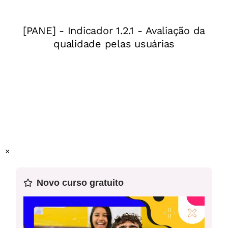
de Luis Fernando Verissimo e, assim, retextualizar em
um texto dramático, por meio do desenvolvimento de
rubricas no roteiro, caracterização dos personagens e
construção de diálogos entre outras características do
gênero
Ano:
8º ano do Ensino Fundamental
Gênero:
Crônica de humor/texto dramático
Objetos do conhecimento:
Recursos linguísticos e
semióticos que operam nos textos pertencentes aos
gêneros literários/variação linguística.
×
Prática de linguagem:
Análise linguística/semiótica
Habilidade da BNCC:
EF69LP54 /
EF69LP55 / EF89LP37
Novo curso gratuito
Esta é a oitava aula de uma sequência de 15 planos de
aula. Recomendamos o uso deste plano em sequência.