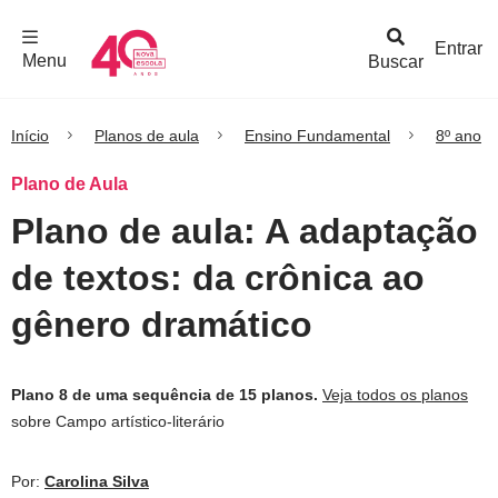
F
c
h
a
r
M
e
n
Logo
e
u
Entrar
Menu
Buscar
Nova
Escola
Início
Planos de aula
Ensino Fundamental
8º ano
Plano de Aula
Plano de aula: A adaptação
de textos: da crônica ao
gênero dramático
Plano 8 de uma sequência de 15 planos.
Veja todos os planos
sobre Campo artístico-literário
Por:
Carolina Silva