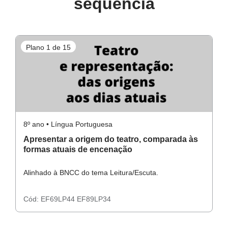
sequência
Plano 1 de 15
P
8º ano • Língua Portuguesa
8º
Apresentar a origem do teatro, comparada às
A
formas atuais de encenação
c
s
Alinhado à BNCC do tema Leitura/Escuta.
Al
Cód:
EF69LP44
EF89LP34
C