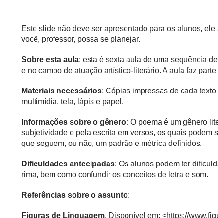
Este slide não deve ser apresentado para os alunos, el
você, professor, possa se planejar.
Sobre esta aula
: esta é sexta aula de uma sequência d
e no campo de atuação artístico-literário. A aula faz part
Materiais necessários
: Cópias impressas de cada texto 
multimídia, tela, lápis e papel.
Informações sobre o gênero:
O poema é um gênero lite
subjetividade e pela escrita em versos, os quais podem se
que seguem, ou não, um padrão e métrica definidos.
Dificuldades antecipadas
: Os alunos podem ter dificul
rima, bem como confundir os conceitos de letra e som.
Referências sobre o assunto
:
Figuras de Linguagem
. Disponível em: <
https://www.f