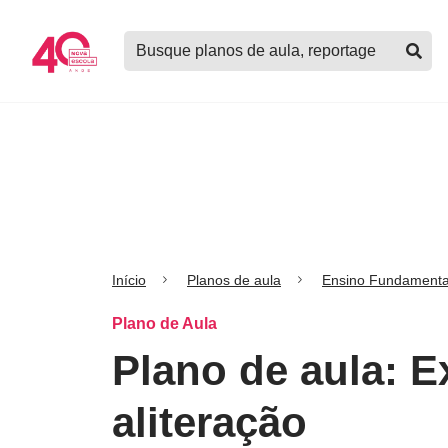
Logo
Buscar
Nova
planos
Escola
de
aula,
notícias,
cursos
e
mais
Início
Planos de aula
Ensino Fundamenta
Plano de Aula
Plano de aula: E
aliteração