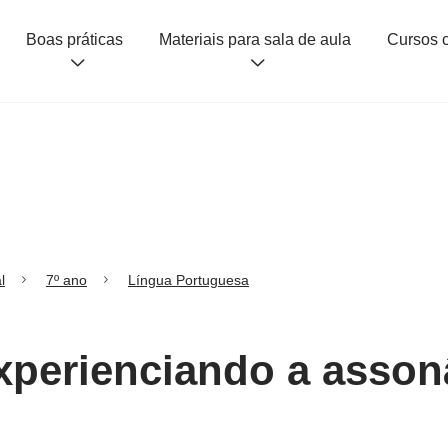
Boas práticas
Materiais para sala de aula
l
7º ano
Língua Portuguesa
xperienciando a asson