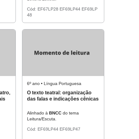
Cód:
EF67LP28
EF69LP44
EF69LP
48
6º ano • Língua Portuguesa
atro,
O texto teatral: organização
ais
das falas e indicações cênicas
Alinhado à
BNCC
do tema
Leitura/Escuta.
Cód:
EF69LP44
EF69LP47