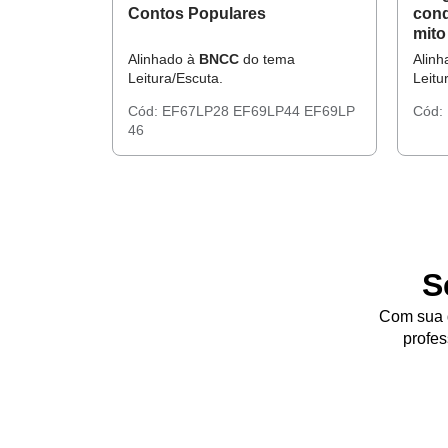
Contos Populares
cond
mito
Alinhado à
BNCC
do tema
Alin
Leitura/Escuta.
Leitu
Cód:
EF67LP28
EF69LP44
EF69LP
Cód:
46
S
Com sua d
profes