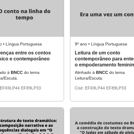
o • Língua Portuguesa
9º ano • Língua Portuguesa
renças entre os contos
Leitura de um conto
sico e contemporâneo
contemporâneo para ente
o empoderamento femini
hado à
BNCC
do tema
Alinhado à
BNCC
do tema
ra/Escuta.
Leitura/Escuta.
EF69LP44
EF89LP33
Cód:
EF69LP44
EF89LP33