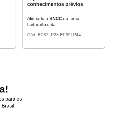
conhecimentos prévios
Alinhado à
BNCC
do tema
Leitura/Escuta.
Cód:
EF67LP28
EF69LP44
a!
os para os
 Brasil