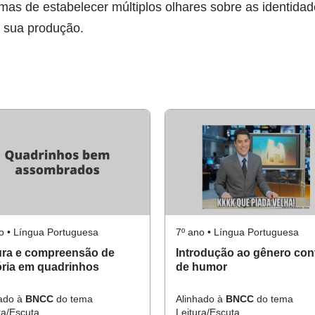
rmas de estabelecer múltiplos olhares sobre as identida
de sua produção.
o • Língua Portuguesa
7º ano • Língua Portuguesa
ura e compreensão de
Introdução ao gênero con
ória em quadrinhos
de humor
hado à
BNCC
do tema
Alinhado à
BNCC
do tema
ra/Escuta.
Leitura/Escuta.