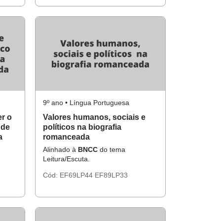
9º ano • Língua Portuguesa
er o
Valores humanos, sociais e
 de
políticos na biografia
a
romanceada
Alinhado à
BNCC
do tema
Leitura/Escuta.
Cód:
EF69LP44
EF89LP33