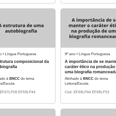
o • Língua Portuguesa
9º ano • Língua Portuguesa
trutura composicional da
A importância de se mant
biografia
caráter ético na produção
uma biografia romancead
hado à
BNCC
do tema
Alinhado à
BNCC
do tema
ra/Escuta.
Leitura/Escuta.
EF67LP28
EF69LP44
Cód:
EF69LP44
EF89LP33