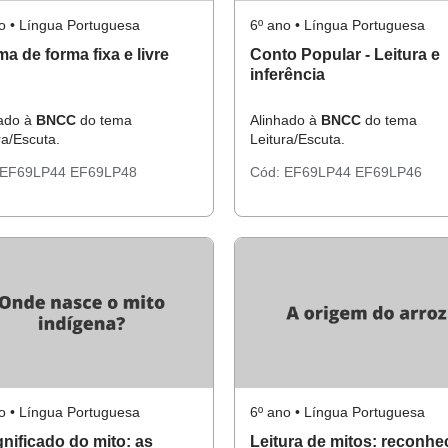
o • Língua Portuguesa
6º ano • Língua Portuguesa
a de forma fixa e livre
Conto Popular - Leitura e
inferência
hado à
BNCC
do tema
Alinhado à
BNCC
do tema
ra/Escuta.
Leitura/Escuta.
EF69LP44
EF69LP48
Cód:
EF69LP44
EF69LP46
o • Língua Portuguesa
6º ano • Língua Portuguesa
gnificado do mito: as
Leitura de mitos: reconhe