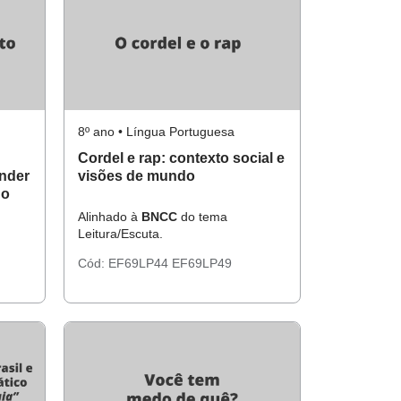
8º ano • Língua Portuguesa
Cordel e rap: contexto social e
nder
visões de mundo
no
Alinhado à
BNCC
do tema
Leitura/Escuta.
Cód:
EF69LP44
EF69LP49