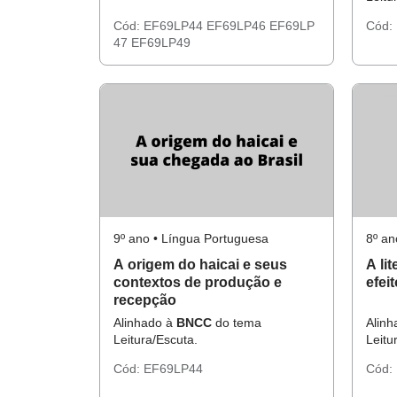
Cód:
EF69LP44
EF69LP46
EF69LP
Cód:
47
EF69LP49
9º ano • Língua Portuguesa
8º an
A origem do haicai e seus
A li
contextos de produção e
efei
recepção
Alinhado à
BNCC
do tema
Alin
Leitura/Escuta.
Leitu
Cód:
EF69LP44
Cód: