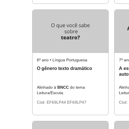
6º ano • Língua Portuguesa
7º an
O gênero texto dramático
A es
auto
Alinhado à
BNCC
do tema
Alin
Leitura/Escuta.
Leitu
Cód:
EF69LP44
EF69LP47
Cód: