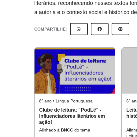
literários, reconhecendo nesses textos fo
a autoria e o contexto social e histórico 
COMPARTILHE:
8º ano • Língua Portuguesa
6º an
Clube de leitura: “PodLê” -
Leit
Influenciadores literários em
hist
ação!
Alinhado à
BNCC
do tema .
Alin
Leitu