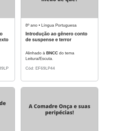
8º ano • Língua Portuguesa
no
Introdução ao gênero conto
exto
de suspense e terror
ns
Alinhado à
BNCC
do tema
Leitura/Escuta.
89LP
Cód:
EF69LP44