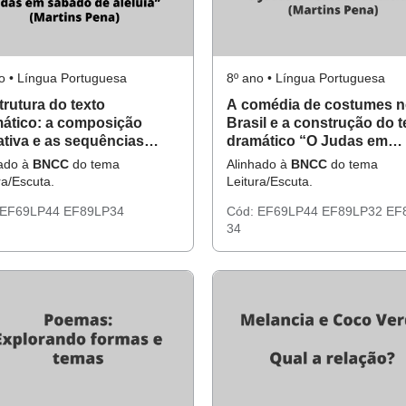
o • Língua Portuguesa
8º ano • Língua Portuguesa
trutura do texto
A comédia de costumes 
ático: a composição
Brasil e a construção do t
ativa e as sequências
dramático “O Judas em
ogais em “O Judas em
sábado de aleluia” (Marti
hado à
BNCC
do tema
Alinhado à
BNCC
do tema
do de aleluia” (Martins
Pena)
ra/Escuta.
Leitura/Escuta.
a)
EF69LP44
EF89LP34
Cód:
EF69LP44
EF89LP32
EF
34