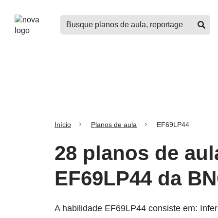
Logo
Buscar
Nova
planos
Escola
de
aula,
notícias,
cursos
e
mais
Início
Planos de aula
EF69LP44
28 planos de aul
EF69LP44 da B
A habilidade EF69LP44 consiste em: Inferi