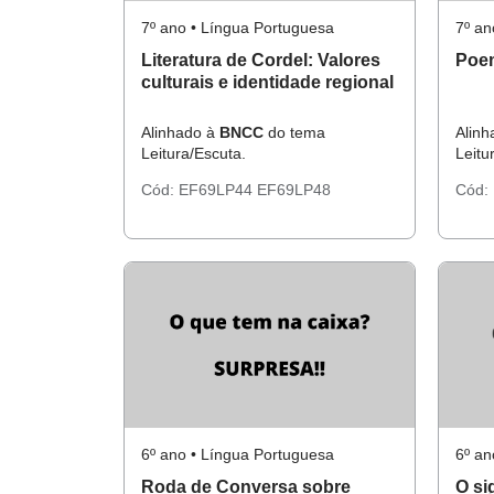
7º ano • Língua Portuguesa
7º an
Literatura de Cordel: Valores
Poem
culturais e identidade regional
Alinhado à
BNCC
do tema
Alin
Leitura/Escuta.
Leitu
Cód:
EF69LP44
EF69LP48
Cód:
6º ano • Língua Portuguesa
6º an
Roda de Conversa sobre
O si