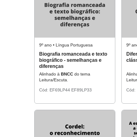
9º ano • Língua Portuguesa
9º an
Biografia romanceada e texto
Dife
biográfico - semelhanças e
clás
diferenças
Alinhado à
BNCC
do tema
Alin
Leitura/Escuta.
Leitu
Cód:
EF69LP44
EF89LP33
Cód: