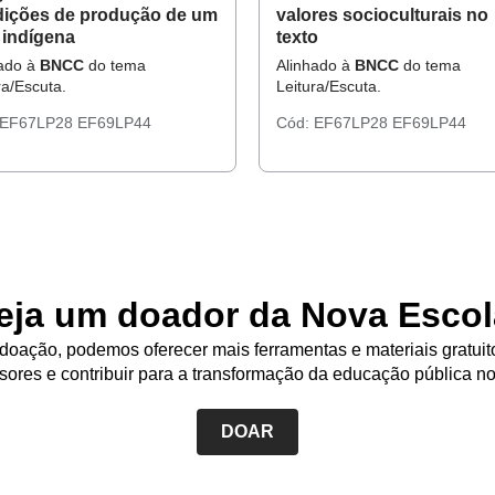
ições de produção de um
valores socioculturais no
 indígena
texto
hado à
BNCC
do tema
Alinhado à
BNCC
do tema
ra/Escuta.
Leitura/Escuta.
EF67LP28
EF69LP44
Cód:
EF67LP28
EF69LP44
eja um doador da Nova Escol
oação, podemos oferecer mais ferramentas e materiais gratuit
sores e contribuir para a transformação da educação pública no
DOAR