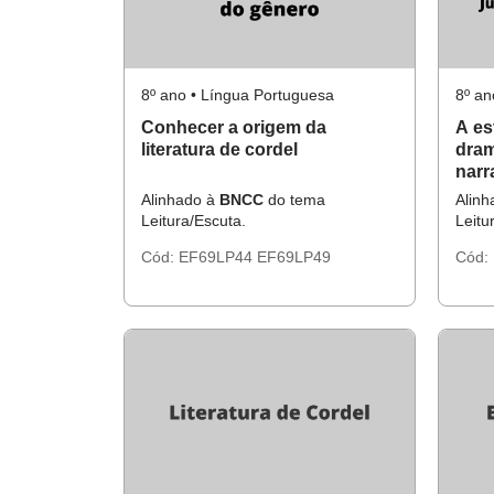
8º ano • Língua Portuguesa
8º an
Conhecer a origem da
A es
literatura de cordel
dram
narr
dial
Alinhado à
BNCC
do tema
Alin
sába
Leitura/Escuta.
Leitu
Pen
Cód:
EF69LP44
EF69LP49
Cód: