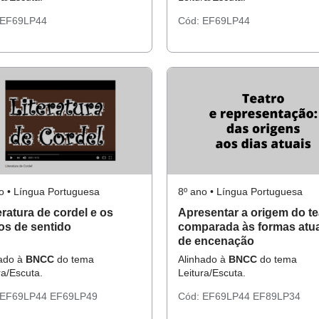
EF69LP44
Cód:
EF69LP44
o • Língua Portuguesa
8º ano • Língua Portuguesa
teratura de cordel e os
Apresentar a origem do te
tos de sentido
comparada às formas atu
de encenação
hado à
BNCC
do tema
Alinhado à
BNCC
do tema
ra/Escuta.
Leitura/Escuta.
EF69LP44
EF69LP49
Cód:
EF69LP44
EF89LP34