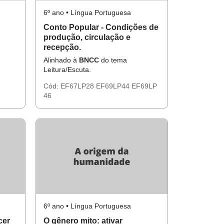
6º ano • Língua Portuguesa
Conto Popular - Condições de
produção, circulação e
recepção.
Alinhado à
BNCC
do tema
Leitura/Escuta.
Cód:
EF67LP28
EF69LP44
EF69LP
46
6º ano • Língua Portuguesa
cer
O gênero mito: ativar