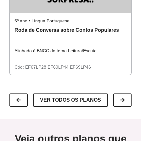
6º ano • Língua Portuguesa
6º
Roda de Conversa sobre Contos Populares
Cont
c
Alinhado à BNCC do tema Leitura/Escuta.
Al
Cód:
EF67LP28
EF69LP44
EF69LP46
C
VER TODOS OS PLANOS
Veja outros planos que