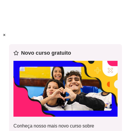
Objeto(s) do conhecimento:
Condições de produção dos
textos orais, compreensão, relações entre fala e escrita,
produção de textos orais, performance oral.
Prática de linguagem:
Oralidade
×
Habilidade(s) da BNCC:
(EF69LP53)
Esta é a 12ª aula de uma sequência de 15 planos de aula.
Novo curso gratuito
Recomendamos o uso desse plano em sequência.
Conheça nosso mais novo curso sobre