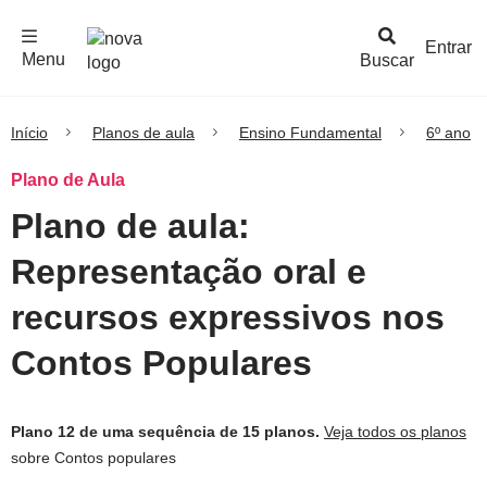
F
c
h
a
r
M
e
n
Logo
e
u
Entrar
Menu
Buscar
Nova
Escola
Início
Planos de aula
Ensino Fundamental
6º ano
Plano de Aula
Plano de aula:
Representação oral e
recursos expressivos nos
Contos Populares
Plano 12 de uma sequência de 15 planos.
Veja todos os planos
sobre Contos populares