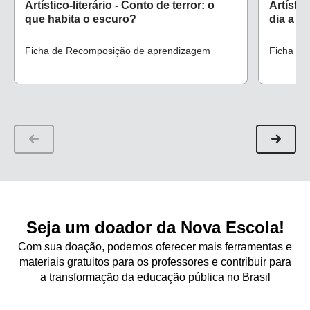
Artístico-literário - Conto de terror: o
Artístic
que habita o escuro?
dia a di
Ficha de Recomposição de aprendizagem
Ficha de
Seja um doador da Nova Escola!
Com sua doação, podemos oferecer mais ferramentas e
materiais gratuitos para os professores e contribuir para
a transformação da educação pública no Brasil