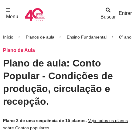
F
c
h
a
r
M
e
n
Logo
e
u
Entrar
Menu
Buscar
Nova
Escola
Início
Planos de aula
Ensino Fundamental
6º ano
Plano de Aula
Plano de aula: Conto
Popular - Condições de
produção, circulação e
recepção.
Plano 2 de uma sequência de 15 planos.
Veja todos os planos
sobre Contos populares