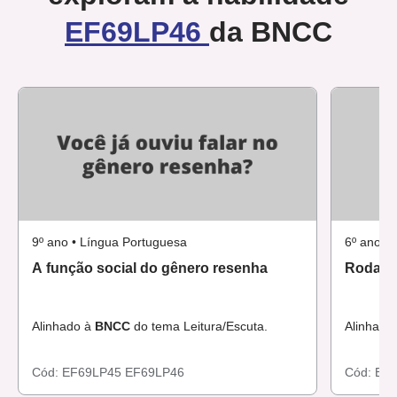
EF69LP46
da BNCC
9º ano • Língua Portuguesa
6º ano •
A função social do gênero resenha
Rodas d
Alinhado à
BNCC
do tema Leitura/Escuta.
Alinhado
Cód:
EF69LP45
EF69LP46
Cód:
EF