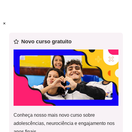
Objeto(s) do conhecimento:
Reconstrução das condições
de produção, circulação e recepção. Apreciação e
réplica/ Estratégias de leitura. Apreciação e réplica.
×
Prática de linguagem:
Leitura
Habilidade(s) da BNCC:
(EF69LP44), (EF69LP46),
Novo curso gratuito
(EF67LP28)
Esta é a
2ª
aula de uma sequência de 15 planos de aula.
Recomendamos o uso desse plano em sequência.
Conheça nosso mais novo curso sobre
adolescências, neurociência e engajamento nos
anos finais