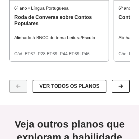
6º ano • Língua Portuguesa
6º ano • 
Roda de Conversa sobre Contos
Conto Po
Populares
Alinhado à BNCC do tema Leitura/Escuta.
Alinhado 
Cód:
EF67LP28
EF69LP44
EF69LP46
Cód:
EF6
VER TODOS OS PLANOS
Veja outros planos que
exploram a habilidade