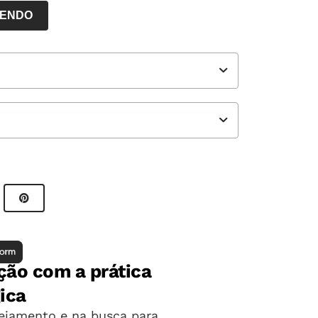
LENDO
ores NOVA ESCOLA
o Popular
o direto e indireto e a coesão referencial,
gênero.