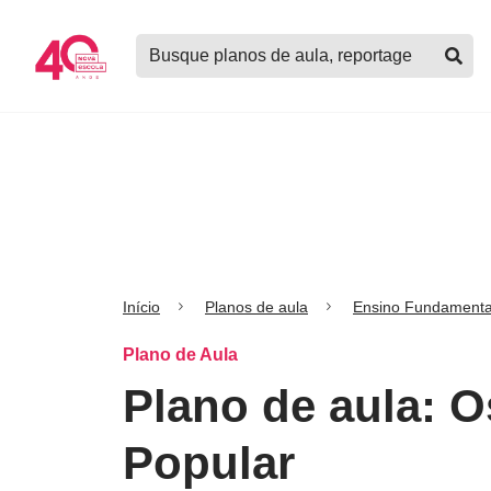
Logo
Buscar
Nova
planos
Escola
de
aula,
notícias,
cursos
e
mais
Início
Planos de aula
Ensino Fundamenta
Plano de Aula
Plano de aula: O
Popular