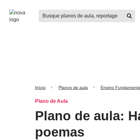
Logo
Buscar
Nova
planos
Escola
de
aula,
notícias,
cursos
e
mais
Início
Planos de aula
Ensino Fundamenta
Plano de Aula
Plano de aula: H
poemas