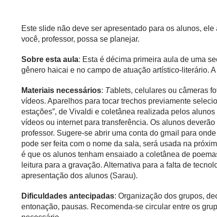
Este slide não deve ser apresentado para os alunos, el
você, professor, possa se planejar.
Sobre esta aula
: Esta é décima primeira aula de uma s
gênero haicai e no campo de atuação artístico-literário. 
Materiais necessários
:
T
ablets, celulares ou câmeras f
vídeos. Aparelhos para tocar trechos previamente seleci
estações”, de Vivaldi e coletânea realizada pelos alunos
vídeos ou internet para transferência. Os alunos deverã
professor. Sugere-se abrir uma conta do gmail para onde
pode ser feita com o nome da sala, será usada na próxima 
é que os alunos tenham ensaiado a coletânea de poema
leitura para a gravação. Alternativa para a falta de tecno
apresentação dos alunos (Sarau).
Dificuldades antecipadas
: Organização dos grupos, de
entonação, pausas. Recomenda-se circular entre os grupo