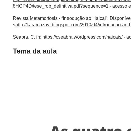
8HCP4D/tese_rob_definitiva.pdf?sequence=1
- acesso e
Revista Metamorfosis - “Introdução ao Haicai”. Disponíve
<
http://karamazavi.blogspot.com/2010/04/introducao-ao-h
Seabra, C. in:
https://cseabra.wordpress.com/haicais/
- a
Tema da aula