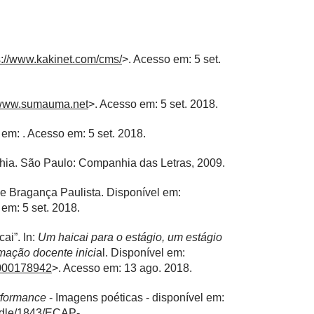
s://www.kakinet.com/cms/
>. Acesso em: 5 set.
//www.sumauma.net
>. Acesso em: 5 set. 2018.
l em:
. Acesso em: 5 set. 2018.
hia. São Paulo: Companhia das Letras, 2009.
 de Bragança Paulista. Disponível em:
 em: 5 set. 2018.
ai”. In:
Um haicai para o estágio, um estágio
rmação docente inici
al. Disponível em:
ls000178942
>. Acesso em: 13 ago. 2018.
rformance
- Imagens poéticas - disponível em:
andle/1843/ECAP-