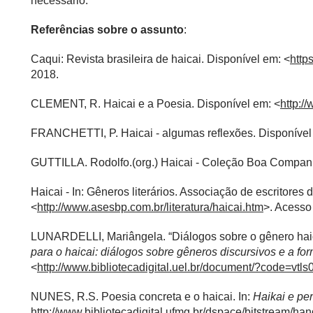
necessário.
Referências sobre o assunto
:
Caqui: Revista brasileira de haicai. Disponível em: <
http
2018.
CLEMENT, R. Haicai e a Poesia. Disponível em: <
http:
FRANCHETTI, P. Haicai - algumas reflexões. Disponíve
GUTTILLA. Rodolfo.(org.) Haicai - Coleção Boa Compan
Haicai - In: Gêneros literários. Associação de escritores
<
http://www.asesbp.com.br/literatura/haicai.htm
>. Acesso
LUNARDELLI, Mariângela. “Diálogos sobre o gênero haic
para o haicai: diálogos sobre gêneros discursivos e a fo
<
http://www.bibliotecadigital.uel.br/document/?code=vt
NUNES, R.S. Poesia concreta e o haicai. In:
Haikai e pe
http://www.bibliotecadigital.ufmg.br/dspace/bitstream/h