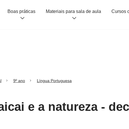
Boas práticas
Materiais para sala de aula
l
9º ano
Língua Portuguesa
aicai e a natureza - d