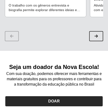
O trabalho com os gêneros entrevista e
Atividad
biografia permite explorar diferentes ideias e
com entre
histórias de vida, favorecendo o engajamento
habilida
da turma
serem pr
remoto o
Seja um doador da Nova Escola!
Com sua doação, podemos oferecer mais ferramentas e
materiais gratuitos para os professores e contribuir para
a transformação da educação pública no Brasil
DOAR