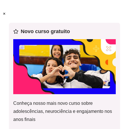
Prática de linguagem:
Análise Linguística e Semiótica
×
Habilidade(s) da BNCC:
EF69LP16
Novo curso gratuito
Sobre esta aula
: esta é quarta aula de uma sequência de
15 planos de aula com foco no gênero entrevista e no
campo de atuação jornalístico/midiático. A aula faz parte do
módulo de análise linguística e semiótica.
Materiais necessários
: diversas revistas e/ou jornais que
contenham entrevistas;
fotocópias da atividade.
Informações sobre o gênero:
a entrevista é um gênero de
caráter interacional, geralmente entre duas pessoas,
Conheça nosso mais novo curso sobre
organizado em turnos com uma pequena introdução sobre o
adolescências, neurociência e engajamento nos
entrevistado e o tema. O intercâmbio pode ser registrado em
anos finais
áudio e/ou vídeo e, assim, ser exibido nos suportes em que