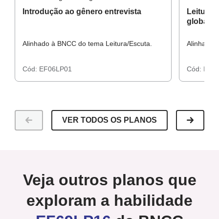
CERQUEIRA NETO, J. C.; SANTOS, A. P.
A entrevista
Introdução ao gênero entrevista
Leitura 
globais
como um gênero do discurso: conceitos e fundamentos. In:
Travessias
, v. 11, pp. 244-269, 2017. Disponível em:
Alinhado à BNCC do tema Leitura/Escuta.
Alinhado 
<
http://saber.unioeste.br/index.php/travessias/article/view/16
207/11316
>. Acesso em: 8 de set. 2018.
Cód:
EF06LP01
Cód:
EF6
VER TODOS OS PLANOS
Veja outros planos que
exploram a habilidade