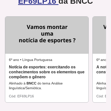
EF69LP16
da BNCC
6º ano • Língua Portuguesa
6º ano •
Notícia de esportes: exercitando os
A notíc
conhecimentos sobre os elementos que
constit
compõem o gênero
Alinhado à
BNCC
do tema Análise
Alinhado
linguística/Semiótica.
linguísti
Cód:
EF69LP16
Cód:
EF6