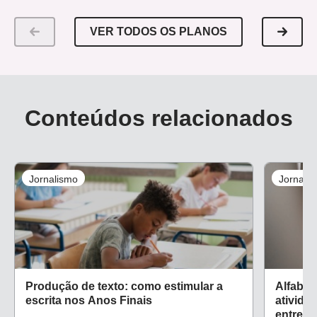
VER TODOS OS PLANOS
Conteúdos relacionados
Jornalismo
Jornali
Produção de texto: como estimular a
Alfabet
escrita nos Anos Finais
ativida
entrevi