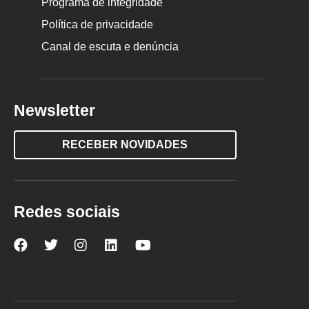
Programa de integridade
Política de privacidade
Canal de escuta e denúncia
Newsletter
RECEBER NOVIDADES
Redes sociais
Nova
Nova
Nova
Nova
Nova
Escola
Escola
Escola
Escola
Escola
no
no
no
no
no
Facebook
Twitter
Instagram
LinkedIn
YouTube