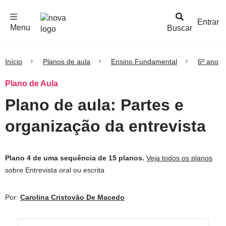
F
c
h
a
r
M
e
n
Logo
e
u
Entrar
Menu
Buscar
Nova
Escola
Início
Planos de aula
Ensino Fundamental
6º ano
Plano de Aula
Plano de aula: Partes e
organização da entrevista
Plano 4 de uma sequência de 15 planos.
Veja todos os planos
sobre Entrevista oral ou escrita
Por:
Carolina Cristovão De Macedo