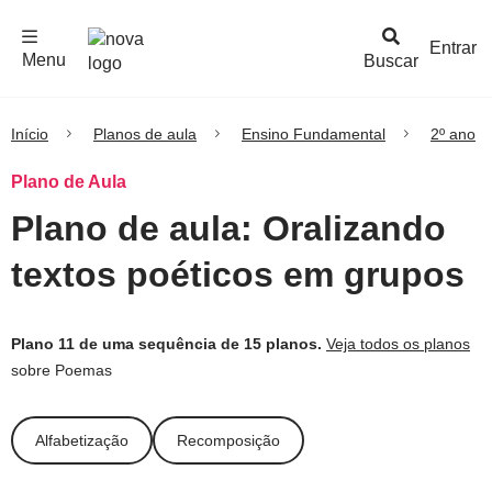
F
c
h
a
r
M
e
n
Logo
e
u
Entrar
Menu
Buscar
Nova
Escola
Início
Planos de aula
Ensino Fundamental
2º ano
Plano de Aula
Plano de aula: Oralizando
textos poéticos em grupos
Plano 11 de uma sequência de 15 planos.
Veja todos os planos
sobre Poemas
Alfabetização
Recomposição