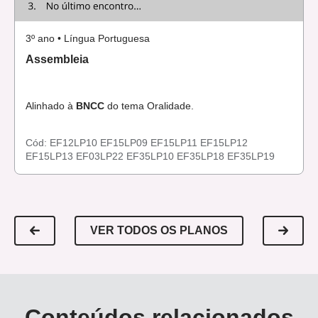
BRANDÃO,A.C.; ROSA,E.C.S. (org). Belo Horizonte:
Autêntica, 2005.
3º ano • Língua Portuguesa
Assembleia
Alinhado à
BNCC
do tema Oralidade.
Cód:
EF12LP10
EF15LP09
EF15LP11
EF15LP12
EF15LP13
EF03LP22
EF35LP10
EF35LP18
EF35LP19
VER TODOS OS PLANOS
Conteúdos relacionados