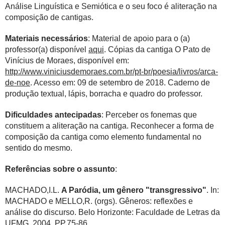
Análise Linguística e Semiótica e o seu foco é aliteração na
composição de cantigas.
Materiais necessários
: Material de apoio para o (a)
professor(a) disponível
aqui
. Cópias da cantiga O Pato de
Vinícius de Moraes, disponível em:
http://www.viniciusdemoraes.com.br/pt-br/poesia/livros/arca-
de-noe
. Acesso em: 09 de setembro de 2018. Caderno de
produção textual, lápis, borracha e quadro do professor.
Dificuldades antecipadas
: Perceber os fonemas que
constituem a aliteração na cantiga. Reconhecer a forma de
composição da cantiga como elemento fundamental no
sentido do mesmo.
Referências sobre o assunto
:
MACHADO,I.L.
A Paródia, um gênero "transgressivo"
. In:
MACHADO e MELLO,R. (orgs). Gêneros: reflexões e
análise do discurso. Belo Horizonte: Faculdade de Letras da
UFMG, 2004. PP.75-86.