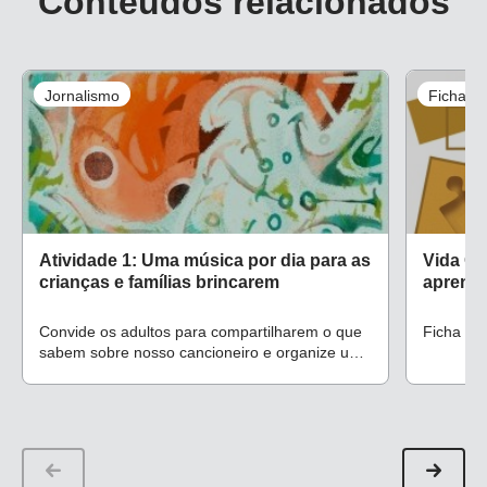
Conteúdos relacionados
Jornalismo
Ficha d
Atividade 1: Uma música por dia para as
Vida Co
crianças e famílias brincarem
aprendi
Convide os adultos para compartilharem o que
Ficha de
sabem sobre nosso cancioneiro e organize uma
coleção delas para dividir com toda a turma