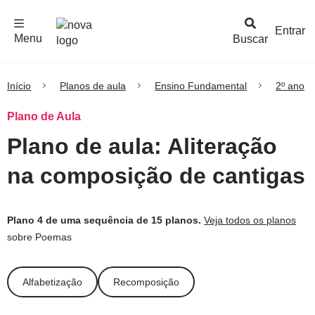
F
c
h
a
r
M
e
n
Logo
e
u
Entrar
Menu
Buscar
Nova
Escola
Início
Planos de aula
Ensino Fundamental
2º ano
Plano de Aula
Plano de aula: Aliteração
na composição de cantigas
Plano 4 de uma sequência de 15 planos.
Veja todos os planos
sobre Poemas
Alfabetização
Recomposição