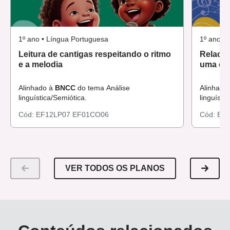
1º ano • Língua Portuguesa
1º ano •
Leitura de cantigas respeitando o ritmo
Relacio
e a melodia
uma can
Alinhado à
BNCC
do tema Análise
Alinhado
linguística/Semiótica.
linguísti
Cód:
EF12LP07
EF01CO06
Cód:
EF
VER TODOS OS PLANOS