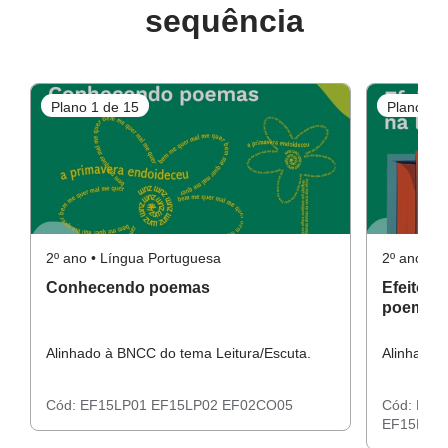
sequência
Plano 1 de 15
Plano 2 d
2º ano • Língua Portuguesa
2º ano • 
Conhecendo poemas
Efeito so
poemas
Alinhado à BNCC do tema Leitura/Escuta.
Alinhado 
Cód:
EF15LP01
EF15LP02
EF02CO05
Cód:
EF1
EF15LP1