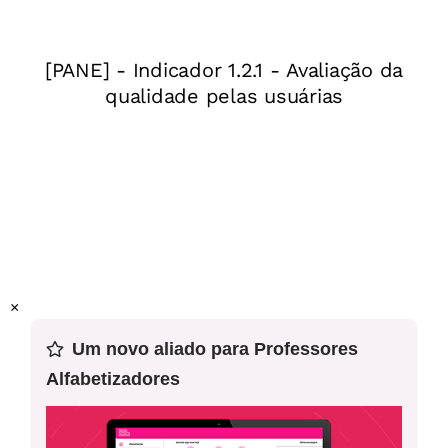
cantiga e os fonemas utilizados para dar efeito sonoro
nas aliterações presentes no texto.
Ano:
2º ano do Ensino Fundamental
Gênero:
Poema
Objeto(s) do conhecimento:
Forma de composição de
textos poéticos
Prática de linguagem:
Análise Linguística e Semiótica
Habilidade(s) da BNCC:
EF12LP07
Esta é a quarta aula de uma sequência de 15 planos de
aula. Recomendamos o uso desse plano em sequência.
×
Um novo aliado para Professores
Alfabetizadores