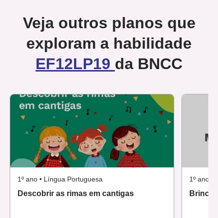
Veja outros planos que
exploram a habilidade
EF12LP19
da BNCC
1º ano • Língua Portuguesa
1º ano •
Descobrir as rimas em cantigas
Brincad