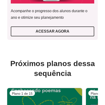
Acompanhe o progresso dos alunos durante o
ano e otimize seu planejamento
ACESSAR AGORA
Próximos planos dessa
sequência
Plano 1 de 15
Plano 2 d