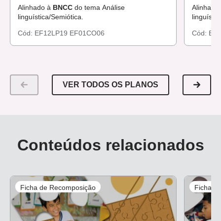
Alinhado à
BNCC
do tema Análise
Alinhado
linguística/Semiótica.
linguísti
Cód:
EF12LP19
EF01CO06
Cód:
EF1
VER TODOS OS PLANOS
Conteúdos relacionados
Ficha de Recomposição
Ficha d