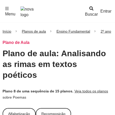
F
c
h
a
r
M
e
n
Logo
e
u
Entrar
Menu
Buscar
Nova
Escola
Início
Planos de aula
Ensino Fundamental
2º ano
Plano de Aula
Plano de aula: Analisando
as rimas em textos
poéticos
Plano 8 de uma sequência de 15 planos.
Veja todos os planos
sobre Poemas
Alfabetização
Recomposição