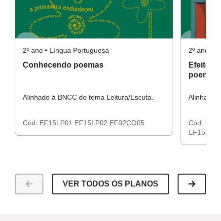
2º ano • Língua Portuguesa
2º ano • 
Conhecendo poemas
Efeito so
poemas
Alinhado à BNCC do tema Leitura/Escuta.
Alinhado 
Cód:
EF15LP01
EF15LP02
EF02CO05
Cód:
EF1
EF15LP1
VER TODOS OS PLANOS