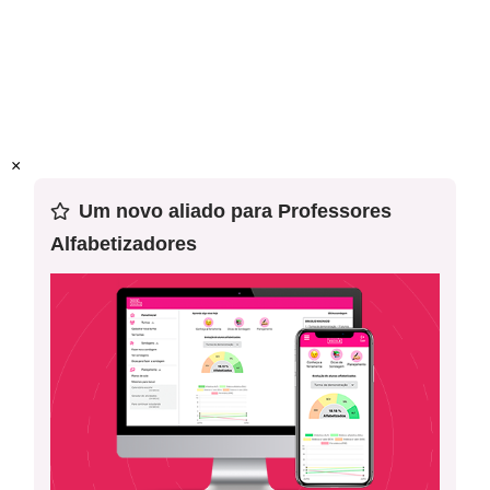
Prática de linguagem:
Análise Linguística e Semiótica
Para o professor
Habilidade(s) da BNCC:
EF12LP19
Esta é a oitava aula de uma sequência de 15 planos de
aula. Recomendamos o uso desse plano em sequência.
Resolução da atividade - Rimas nos textos
×
Um novo aliado para Professores
Alfabetizadores