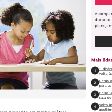
Acompan
durante 
planeja
Mais lid
11 dinâ
1
volta à
Datas 
2
para us
Baixe 1
3
sala de
Volta à
4
acolhi