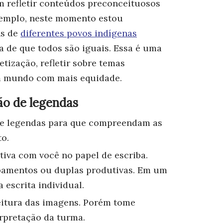
m refletir conteúdos preconceituosos
xemplo, neste momento estou
ns de
diferentes povos indígenas
a de que todos são iguais. Essa é uma
etização, refletir sobre temas
um mundo com mais equidade.
ão de legendas
de legendas
para que compreendam as
to.
tiva
com você no papel de escriba.
upamentos ou duplas produtivas. Em um
escrita individual.
eitura das imagens
. Porém tome
erpretação da turma.