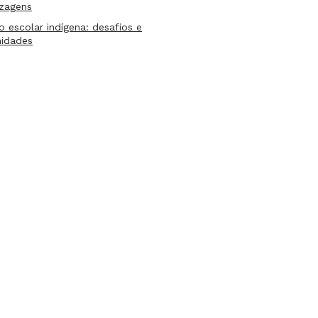
izagens
lo escolar indígena: desafios e
nidades