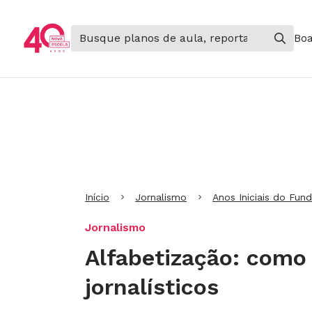
Boa
Ir para Cabeçalho
Ir para Menu
Ir para conteúdo principal
Ir para Rodapé
Início
Jornalismo
Anos Iniciais do Fun
Jornalismo
Alfabetização: como
jornalísticos