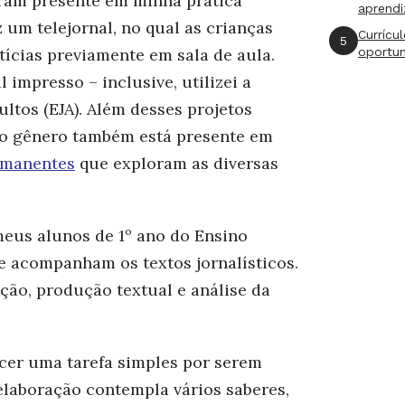
eram presente em minha prática
aprend
z um telejornal, no qual as crianças
Currícu
5
tícias previamente em sala de aula.
oportu
impresso – inclusive, utilizei a
ltos (EJA). Além desses projetos
o, o gênero também está presente em
rmanentes
que exploram as diversas
eus alunos de 1º ano do Ensino
e acompanham os textos jornalísticos.
ação, produção textual e análise da
er uma tarefa simples por serem
 elaboração contempla vários saberes,