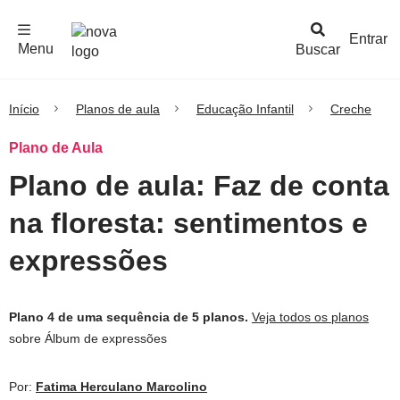
F
c
h
a
r
M
e
n
Logo
e
u
Entrar
Menu
Buscar
Nova
Escola
Início
Planos de aula
Educação Infantil
Creche
Plano de Aula
Plano de aula: Faz de conta
na floresta: sentimentos e
expressões
Plano 4 de uma sequência de 5 planos.
Veja todos os planos
sobre Álbum de expressões
Por:
Fatima Herculano Marcolino