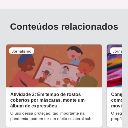
Conteúdos relacionados
Jornalismo
Jornali
Atividade 2: Em tempo de rostos
Campos 
cobertos por máscaras, monte um
como tr
álbum de expressões
movimen
O uso dessa proteção, tão importante na
O segund
pandemia, podem ter um efeito colateral sobre
propõe a
as crianças: elas têm menos acesso à
sensaçõe