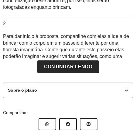
concretização deste álbum e, por isso, elas serão
fotografadas enquanto brincam.
2
Para dar início à proposta, compartilhe com elas a ideia de
brincar com o corpo em um passeio diferente por uma
floresta imaginária. Conte que durante este passeio elas
poderão imaginar e sugerir várias situações, como uma
árvore quebrada, um lago, uma ponte estreita, um campo de
CONTINUAR LENDO
flores, uma mata fechada, um vento forte, encontrar um
bicho feroz, um bicho mimoso, um fruto gostoso etc.
Dê apenas uma ideia inicial para que as crianças entendam
Sobre o plano
a brincadeira, mas garanta que, quando o passeio
imaginário começar, elas possam participar ativamente
dando os comandos do que vai acontecer.
Este plano de atividade foi elaborado pelo Time de Autores
Compartilhar:
NOVA ESCOLA
3
Autor:
Fatima Herculano Marcolino