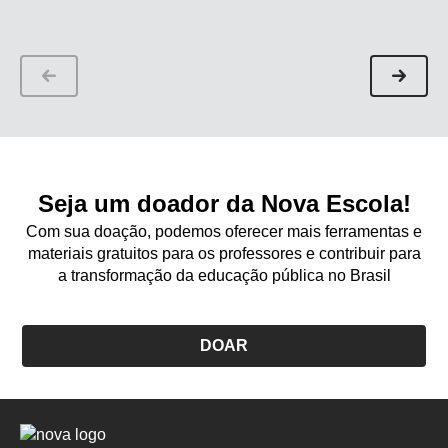
expressão facial como forma de comunicação.
descobrir
Saiba driblar esse inconveniente
Seja um doador da Nova Escola!
Com sua doação, podemos oferecer mais ferramentas e
materiais gratuitos para os professores e contribuir para
a transformação da educação pública no Brasil
DOAR
Logo