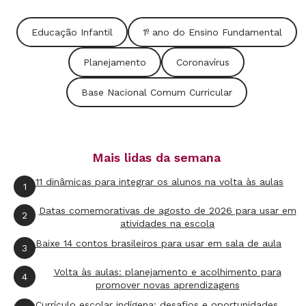
PASSO A PASSO
Educação Infantil
1º ano do Ensino Fundamental
1. Prepare os materiais.
Em um momento
anterior ao início dessa atividade, selecione
Planejamento
Coronavírus
com a turma uma foto para cada duas crianças.
Base Nacional Comum Curricular
Revisitem registros feitos pela professora ao
longo do ano e também as imagens enviadas
pelos familiares do que foi feito em casa. Para
Mais lidas da semana
esse segundo tipo de material, é possível fazer
uma colagem digital ou manual para integrar
11 dinâmicas para integrar os alunos na volta às aulas
1
fotos de diversas crianças.
Datas comemorativas de agosto de 2026 para usar em
2
atividades na escola
2. Convide as crianças para criarem o álbum.
Baixe 14 contos brasileiros para usar em sala de aula
3
Recebe a turma com as fotografias e materiais
Volta às aulas: planejamento e acolhimento para
4
de desenho já organizados. Explique que vocês
promover novas aprendizagens
construirão um álbum com dicas sobre as
Currículo escolar indígena: desafios e oportunidades