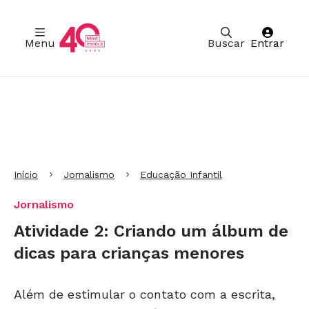
Menu
Buscar
Entrar
Ir para Cabeçalho
Ir para Menu
Ir para conteúdo principal
Ir para Rodapé
Início
Jornalismo
Educação Infantil
Jornalismo
Atividade 2: Criando um álbum de
dicas para crianças menores
Além de estimular o contato com a escrita,