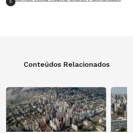
5
turmas de 4 e 5 anos para as crianças menores.
Diga que as vivências delas serão muito
importantes para quem vai vivenciar essa fase
no ano seguinte.
3. Organize os grupos.
Divida a turma em
duplas e depois em dois grupos. As duplas do
Conteúdos Relacionados
primeiro grupo ficarão responsáveis por
desenhar, pintar e realizar intervenções com
autonomia nas folhas em que as fotografias
serão coladas. As outras duplas deverão
conversar sobre o momento da fotografia,
relembrando o que viveram juntos em sala ou
como foi realizar aquela atividade em casa.