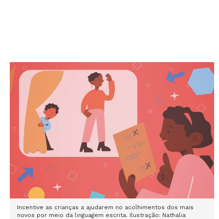
Incentive as crianças a ajudarem no acolhimentos dos mais
novos por meio da linguagem escrita. Ilustração: Nathalia