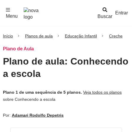
F
c
h
a
r
M
e
n
Logo
e
u
Entrar
Menu
Buscar
Nova
Escola
Início
Planos de aula
Educação Infantil
Creche
Plano de Aula
Plano de aula: Conhecendo
a escola
Plano 1 de uma sequência de 5 planos.
Veja todos os planos
sobre Conhecendo a escola
Por:
Adamari Rodolfo Depetris