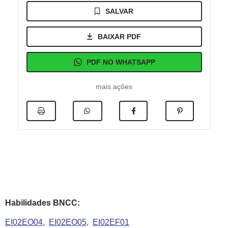
SALVAR
BAIXAR PDF
PDF NO WHATSAPP
mais ações
Habilidades BNCC:
EI02EO04
EI02EO05
EI02EF01