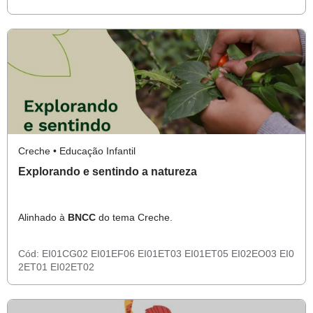
Creche • Educação Infantil
Explorando e sentindo a natureza
Alinhado à
BNCC
do tema Creche.
Cód:
EI01CG02
EI01EF06
EI01ET03
EI01ET05
EI02EO03
EI0
2ET01
EI02ET02