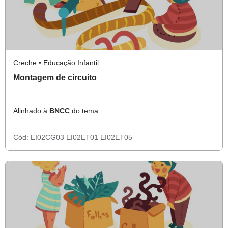
Creche • Educação Infantil
Montagem de circuito
Alinhado à
BNCC
do tema .
Cód:
EI02CG03
EI02ET01
EI02ET05