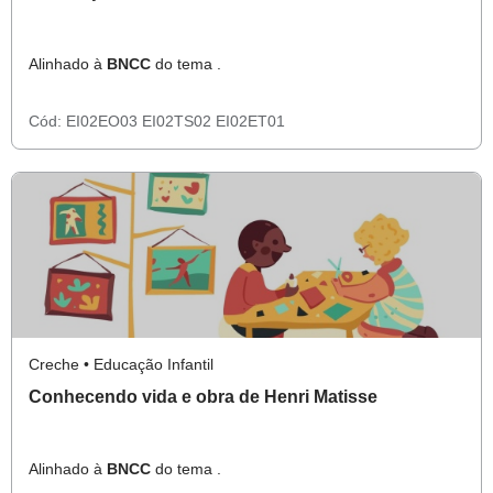
Alinhado à
BNCC
do tema .
Cód:
EI02EO03
EI02TS02
EI02ET01
Creche • Educação Infantil
Conhecendo vida e obra de Henri Matisse
Alinhado à
BNCC
do tema .