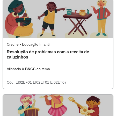
Creche • Educação Infantil
Resolução de problemas com a receita de
cajuzinhos
Alinhado à
BNCC
do tema .
Cód:
EI02EF01
EI02ET01
EI02ET07