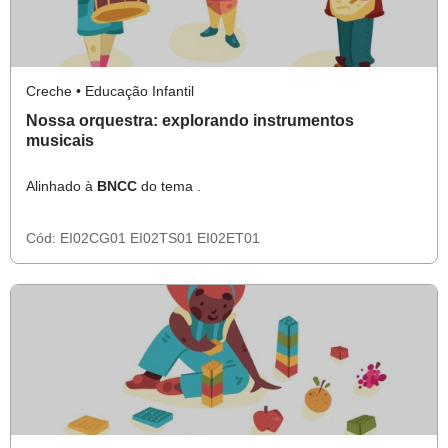
Creche • Educação Infantil
Nossa orquestra: explorando instrumentos
musicais
Alinhado à
BNCC
do tema .
Cód:
EI02CG01
EI02TS01
EI02ET01