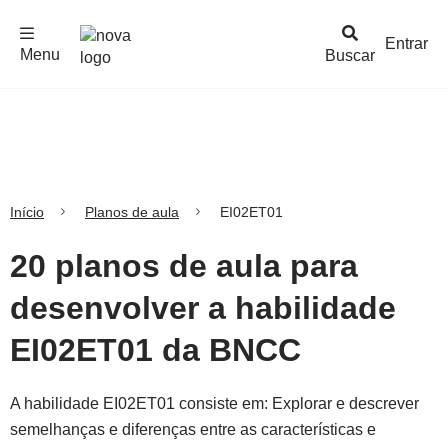
F
c
h
a
r
M
e
n
Logo
e
u
Entrar
Menu
Buscar
Nova
Escola
Início
Planos de aula
EI02ET01
20 planos de aula para
desenvolver a habilidade
EI02ET01 da BNCC
A habilidade EI02ET01 consiste em: Explorar e descrever
semelhanças e diferenças entre as características e