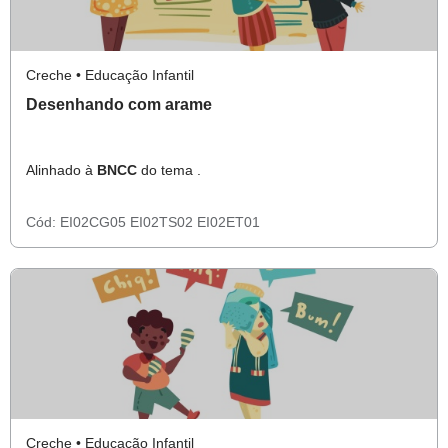
Creche • Educação Infantil
Desenhando com arame
Alinhado à
BNCC
do tema .
Cód:
EI02CG05
EI02TS02
EI02ET01
Creche • Educação Infantil