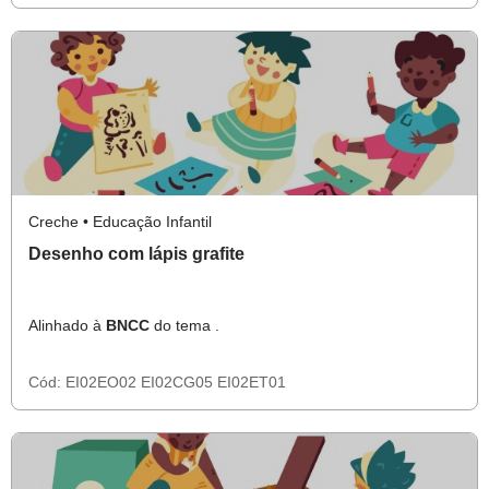
Creche • Educação Infantil
Desenho com lápis grafite
Alinhado à
BNCC
do tema .
Cód:
EI02EO02
EI02CG05
EI02ET01