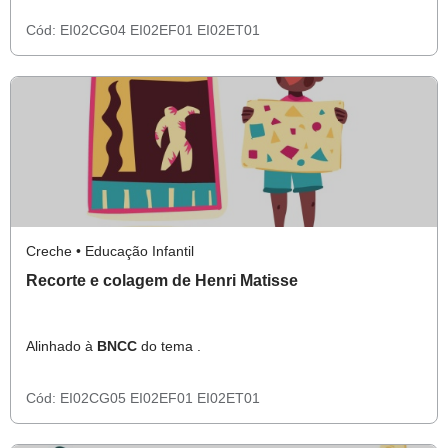
Cód:
EI02CG04
EI02EF01
EI02ET01
Creche • Educação Infantil
Recorte e colagem de Henri Matisse
Alinhado à
BNCC
do tema .
Cód:
EI02CG05
EI02EF01
EI02ET01