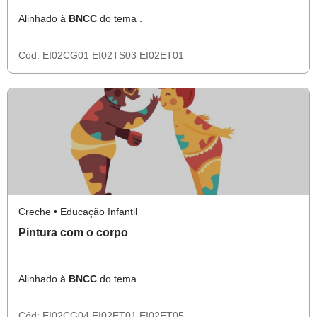
Alinhado à
BNCC
do tema .
Cód:
EI02CG01
EI02TS03
EI02ET01
Creche • Educação Infantil
Pintura com o corpo
Alinhado à
BNCC
do tema .
Cód:
EI02CG04
EI02ET01
EI02ET05