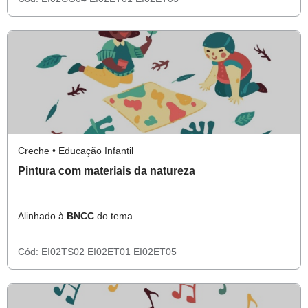
Creche • Educação Infantil
Pintura com materiais da natureza
Alinhado à
BNCC
do tema .
Cód:
EI02TS02
EI02ET01
EI02ET05