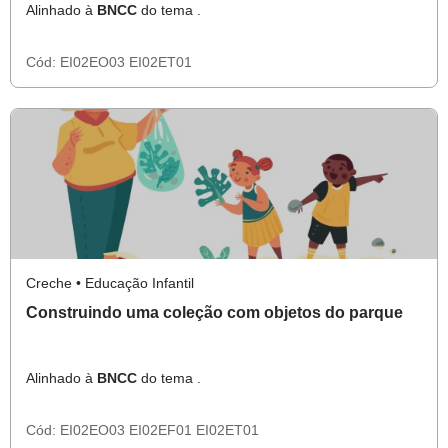
Alinhado à
BNCC
do tema .
Cód:
EI02EO03
EI02ET01
Creche • Educação Infantil
Construindo uma coleção com objetos do parque
Alinhado à
BNCC
do tema .
Cód:
EI02EO03
EI02EF01
EI02ET01