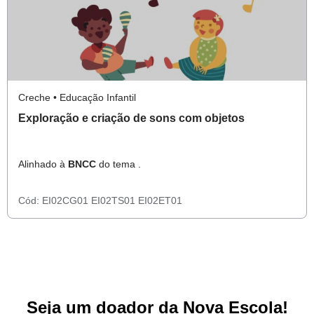
Creche • Educação Infantil
Exploração e criação de sons com objetos
Alinhado à
BNCC
do tema .
Cód:
EI02CG01
EI02TS01
EI02ET01
Seja um doador da Nova Escola!