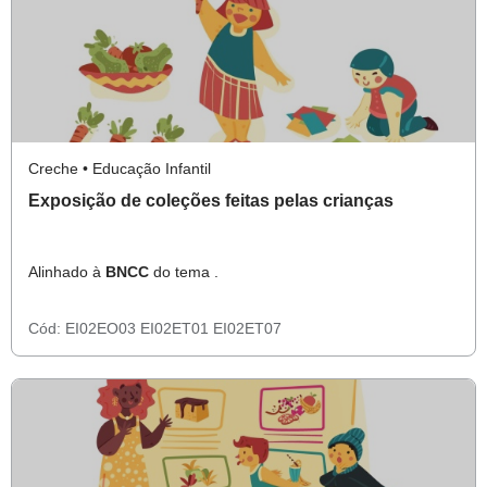
Creche • Educação Infantil
Exposição de coleções feitas pelas crianças
Alinhado à
BNCC
do tema .
Cód:
EI02EO03
EI02ET01
EI02ET07