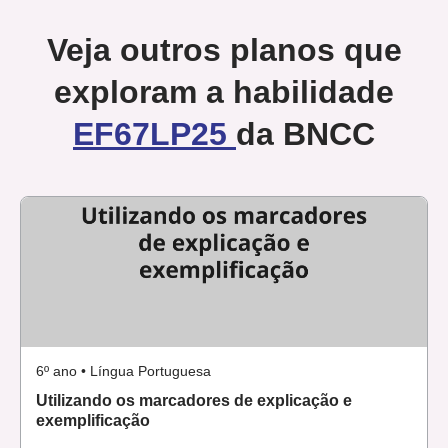
exposição oral acadêmica
. Disponível em:
Veja outros planos que
https://seer.ufmg.br/index.php/revele/article/view/9469
exploram a habilidade
EF67LP25
da BNCC
6º ano • Língua Portuguesa
Utilizando os marcadores de explicação e
exemplificação