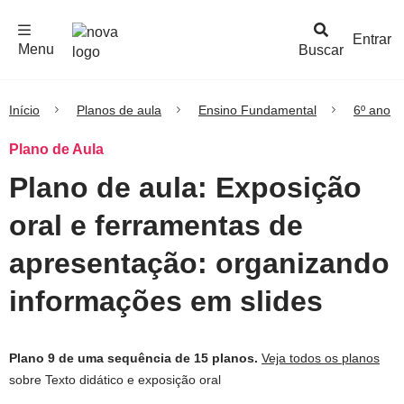
F
c
h
a
r
M
e
n
Logo
e
u
Entrar
Menu
Buscar
Nova
Escola
Início
Planos de aula
Ensino Fundamental
6º ano
Plano de Aula
Plano de aula: Exposição
oral e ferramentas de
apresentação: organizando
informações em slides
Plano 9 de uma sequência de 15 planos.
Veja todos os planos
sobre Texto didático e exposição oral