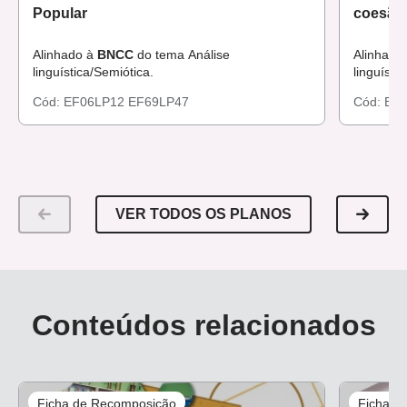
Popular
coesão 
Alinhado à
BNCC
do tema Análise
Alinhado
linguística/Semiótica.
linguísti
Cód:
EF06LP12
EF69LP47
Cód:
EF
VER TODOS OS PLANOS
Conteúdos relacionados
Ficha de Recomposição
Ficha d