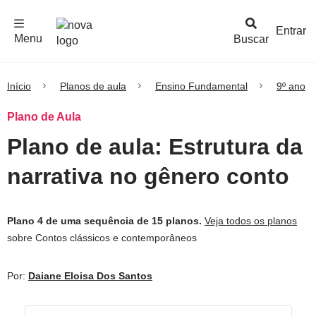
F
c
h
a
r
M
e
n
Logo
e
u
Entrar
Menu
Buscar
Nova
Escola
Início
Planos de aula
Ensino Fundamental
9º ano
Plano de Aula
Plano de aula: Estrutura da
narrativa no gênero conto
Plano 4 de uma sequência de 15 planos.
Veja todos os planos
sobre Contos clássicos e contemporâneos
Por:
Daiane Eloisa Dos Santos