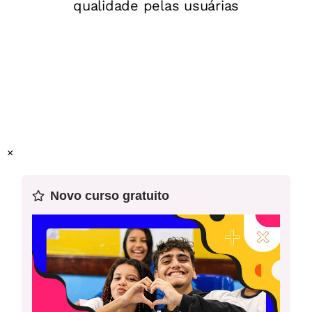
Assis, e
Entre a espada e a rosa
, de Marina Colasanti.
Resolução da atividade
Ano:
9º ano do Ensino Fundamental
Gênero:
Contos clássico e contemporâneo
Objeto(s) do conhecimento:
Reconstrução da
textualidade e compreensão dos efeitos de sentidos
provocados pelos usos de recursos linguísticos e
multissemióticos.
Prática de linguagem:
Análise linguística e semiótica
×
Habilidade(s) da BNCC:
EF69LP47
Esta é a quarta aula de uma sequência de 15 planos de
Novo curso gratuito
aula. Recomendamos o uso deste plano em sequência.