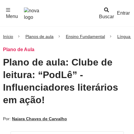
F
c
h
a
r
M
e
n
Logo
e
u
Entrar
Menu
Buscar
Nova
Escola
Início
Planos de aula
Ensino Fundamental
Língua 
Plano de Aula
Plano de aula: Clube de
leitura: “PodLê” -
Influenciadores literários
em ação!
Por:
Naiara Chaves de Carvalho