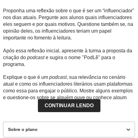
Proponha uma reflexão sobre o que é ser um “influenciador"
nos dias atuais. Pergunte aos alunos quais influenciadores
eles seguem e por quais motivos. Questione também se, na
opinião deles, os influenciadores teriam um papel
importante no fomento à leitura.
Após essa reflexão inicial, apresente à turma a proposta da
criação do
podcast
e sugira o nome "PodLê" para o
programa.
Explique o que é um
podcast
, sua relevância no cenário
atual e como os influenciadores literários usam plataformas
como essa para engajar o público. Mostre alguns exemplos
e questione-os sobre se alguém ouve ou conhece algum
podcast
.
CONTINUAR LENDO
Desafie os alunos:
Sobre o plano
- “Vocês já influenciam seus amigos a ler algo? Como
seria fazer isso para um público maior, criando um