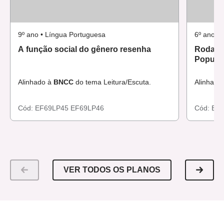
9º ano • Língua Portuguesa
6º ano •
A função social do gênero resenha
Roda d
Popula
Alinhado à
BNCC
do tema Leitura/Escuta.
Alinhado
Cód:
EF69LP45
EF69LP46
Cód:
EF
VER TODOS OS PLANOS