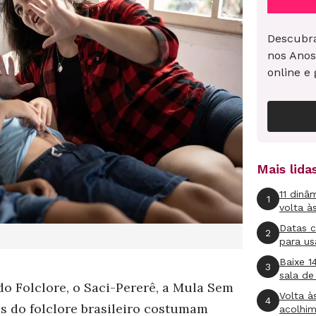
Descubra
nos Anos
online e 
Mais lid
11 dinâ
1
volta à
Datas 
2
para us
Baixe 1
3
sala de
o Folclore, o Saci-Pererê, a Mula Sem
Volta à
4
s do folclore brasileiro costumam
acolhi