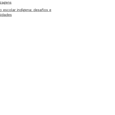
izagens
lo escolar indígena: desafios e
nidades