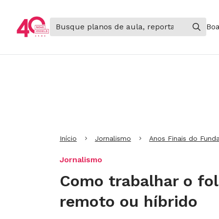
Boa
Ir para Cabeçalho
Ir para Menu
Ir para conteúdo principal
Ir para Rodapé
Início
Jornalismo
Anos Finais do Fund
Jornalismo
Como trabalhar o fol
remoto ou híbrido