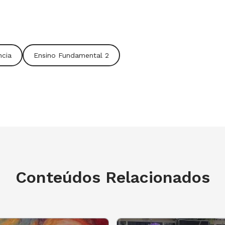
fância. Por isso, é importante evidenciar
assado, mas que se conecta às narrativas
ncia
Ensino Fundamental 2
sobre folclore
bre as possibilidades do trabalho
ulas durante o ano todo
 ESCOLA BOX AQUI
Conteúdos Relacionados
valorizar a diversidade e os diferentes