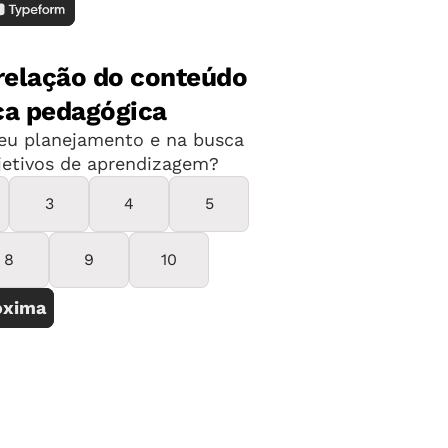
ntes”, explica Januária Cristina Alves,
ação e Cultura e autora do livro
e Brasileiro
(FTD Educação e Edições
aula, os professores devem considerar
ular, suas possibilidades e refletir a
s diferentes áreas do conhecimento.
 região, a realidade e os interesses dos
er um trabalho significativo e
ore, quando distante, pode acabar
 de todos nós. É preciso o apresentar
ito que as crianças brincam, no que
ducadora e pesquisadora da cultura