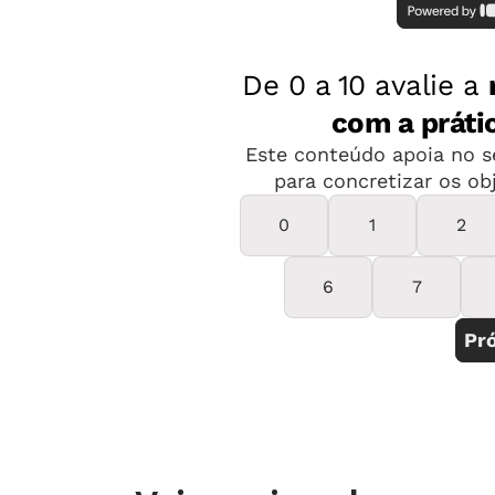
atravessar toda a formação dos estuda
educomunicadora, consultora em Educ
Abecedário de Personagens do Folclor
Sesc São Paulo).
Para trabalhar folclore na escola
Para levar a temática para a sala de 
as várias dimensões dessa cultura pop
forma de relacionar o folclore com a
Nesse processo, vale olhar para a sua
estudantes para encontrar formas de t
contextualizado o ano todo. “O folcl
virando uma coisa do outro, quando é
da forma que está no dia a dia, no je
comem”, diz Beatriz Gimenes, arte-e