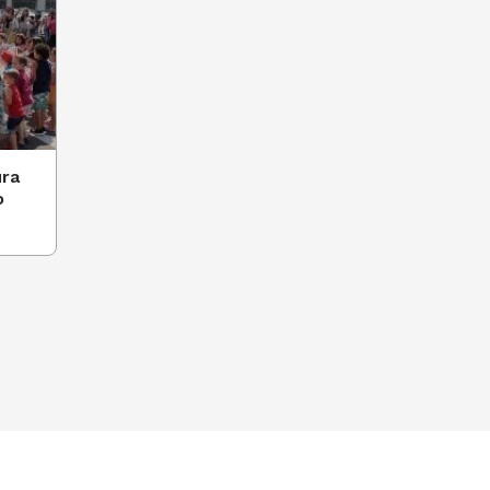
ura
o