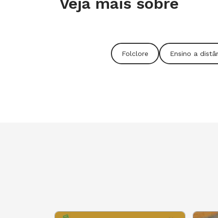
Veja mais sobre
popular brasileira e da cultura da in
que o folclore não trata apenas do p
e experiências cotidianas dos alunos.
Folclore
Ensino a distâ
Saiba tudo 
Aprofunde seus conhecimentos so
com o folclore nas a
ACESSE O NOVA
Esse trabalho é também uma forma de 