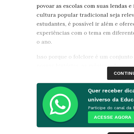
povoar as escolas com suas lendas e
cultura popular tradicional seja rele
estudantes, é possível ir além e ofer
experiências com o tema em diferent
o ano.
Isso porque o folclore é um conjunto
nossas histórias, as músicas, danças 
CONTIN
típicas, as brincadeiras e tudo aquilo
perpetuando ao longo do tempo. Trata
Quer receber dic
cultura popular. “Tem a ver com ente
universo da Edu
modo de ser e estar no mundo, quais
Participe do canal da
antepassados resolveram algumas que
ACESSE AGORA
como cidadãos brasileiros e é uma fer
sentido ao que está acontecendo na a