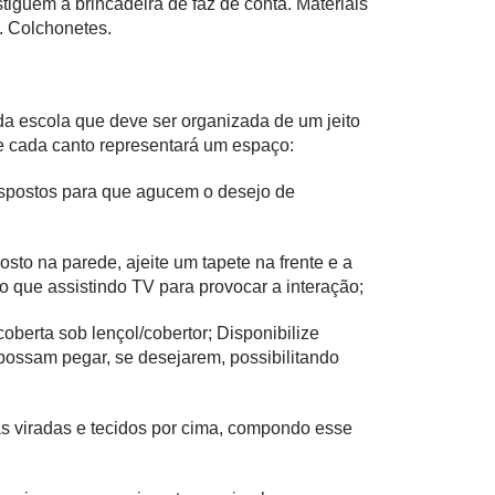
tiguem a brincadeira de faz de conta. Materiais
. Colchonetes.
 da escola que deve ser organizada de um jeito
de cada canto representará um espaço:
 dispostos para que agucem o desejo de
sto na parede, ajeite um tapete na frente e a
que assistindo TV para provocar a interação;
berta sob lençol/cobertor; Disponibilize
possam pegar, se desejarem, possibilitando
as viradas e tecidos por cima, compondo esse