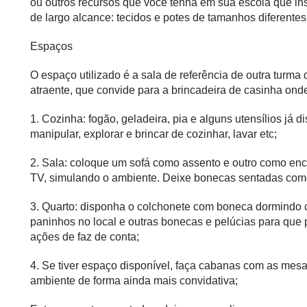
ou outros recursos que você tenha em sua escola que ins
de largo alcance: tecidos e potes de tamanhos diferentes
Espaços
O espaço utilizado é a sala de referência de outra turma
atraente, que convide para a brincadeira de casinha on
1. Cozinha: fogão, geladeira, pia e alguns utensílios já
manipular, explorar e brincar de cozinhar, lavar etc;
2. Sala: coloque um sofá como assento e outro como enco
TV, simulando o ambiente. Deixe bonecas sentadas como 
3. Quarto: disponha o colchonete com boneca dormindo co
paninhos no local e outras bonecas e pelúcias para que 
ações de faz de conta;
4. Se tiver espaço disponível, faça cabanas com as mes
ambiente de forma ainda mais convidativa;