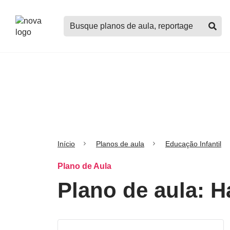
Logo
Buscar
Nova
planos
Escola
de
aula,
notícias,
cursos
e
mais
Início
Planos de aula
Educação Infantil
Plano de Aula
Plano de aula: H