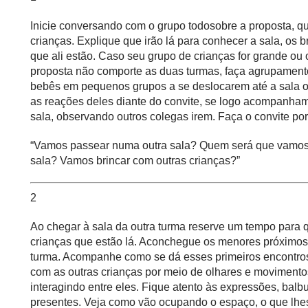
Inicie conversando com o
grupo todo
sobre a proposta, qu
crianças. Explique que irão lá para conhecer a sala, os 
que ali estão. Caso seu grupo de crianças for grande ou
proposta não comporte as duas turmas, faça
agrupament
bebês em
pequenos grupos
a se deslocarem até a sala o
as reações deles diante do convite, se logo acompanham
sala, observando outros colegas irem. Faça o convite po
“Vamos passear numa outra sala? Quem será que vamos 
sala? Vamos brincar com outras crianças?”
2
Ao chegar à sala da outra turma reserve um tempo para
crianças que estão lá. Aconchegue os menores próximos 
turma. Acompanhe como se dá esses primeiros encontros
com as outras crianças por meio de olhares e movimento
interagindo entre eles. Fique atento às expressões, bal
presentes. Veja como vão ocupando o espaço, o que lhes