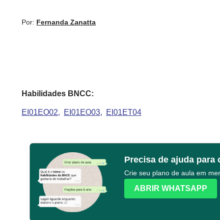
Por:
Fernanda Zanatta
Habilidades BNCC:
EI01EO02
EI01EO03
EI01ET04
Precisa de ajuda para 
Crie seu plano de aula em m
ABRIR WHATSAPP