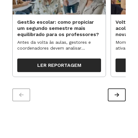
Gestão escolar: como propiciar
Volta às
um segundo semestre mais
acolhime
equilibrado para os professores?
novas ap
Antes da volta às aulas, gestores e
Momentos 
coordenadores devem analisar
ativa pode
resultados, definir prioridades e
para reorg
organizar ações para orientar o
propostas
LER REPORTAGEM
trabalho pedagógico ao longo do
período