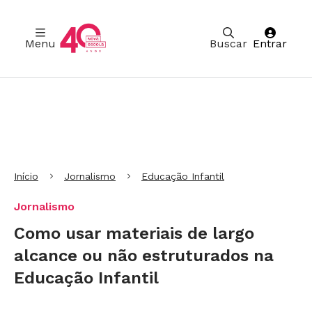
Menu
Buscar
Entrar
Ir para Cabeçalho
Ir para Menu
Ir para conteúdo principal
Ir para Rodapé
Início
Jornalismo
Educação Infantil
Jornalismo
Como usar materiais de largo
alcance ou não estruturados na
Educação Infantil