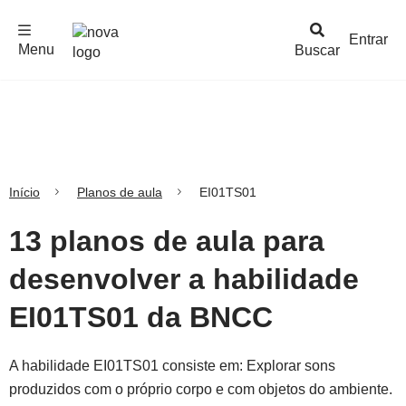
F
c
h
a
r
M
e
n
Logo
e
u
Entrar
Menu
Buscar
Nova
Escola
Início
Planos de aula
EI01TS01
13 planos de aula para
desenvolver a habilidade
EI01TS01 da BNCC
A habilidade EI01TS01 consiste em: Explorar sons
produzidos com o próprio corpo e com objetos do ambiente.