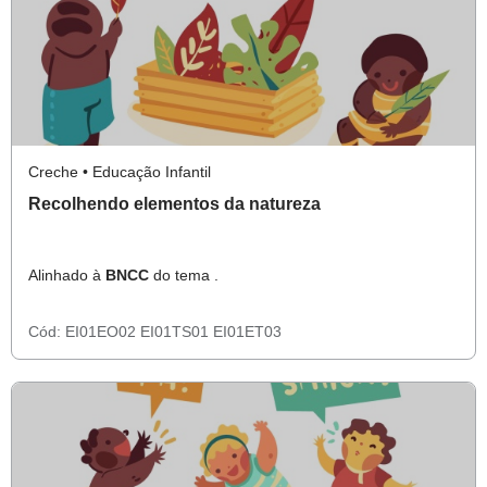
Creche • Educação Infantil
Recolhendo elementos da natureza
Alinhado à
BNCC
do tema .
Cód:
EI01EO02
EI01TS01
EI01ET03