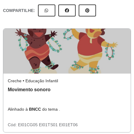
COMPARTILHE:
Creche • Educação Infantil
Movimento sonoro
Alinhado à
BNCC
do tema .
Cód:
EI01CG05
EI01TS01
EI01ET06