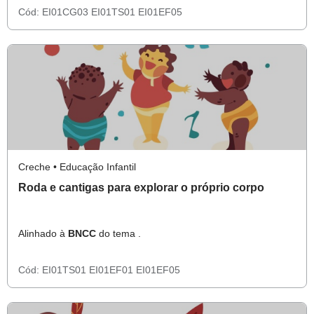
Cód:
EI01CG03
EI01TS01
EI01EF05
Creche • Educação Infantil
Roda e cantigas para explorar o próprio corpo
Alinhado à
BNCC
do tema .
Cód:
EI01TS01
EI01EF01
EI01EF05