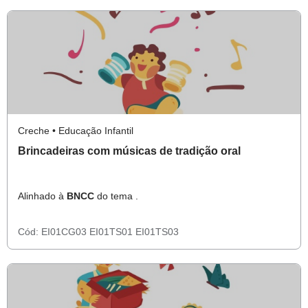
Creche • Educação Infantil
Brincadeiras com músicas de tradição oral
Alinhado à
BNCC
do tema .
Cód:
EI01CG03
EI01TS01
EI01TS03