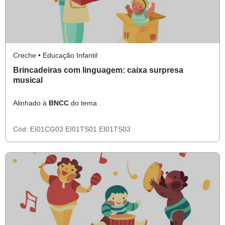
Creche • Educação Infantil
Brincadeiras com linguagem: caixa surpresa
musical
Alinhado à
BNCC
do tema .
Cód:
EI01CG03
EI01TS01
EI01TS03