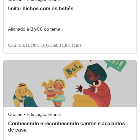
Imitar bichos com os bebês
Alinhado à
BNCC
do tema .
Cód:
EI01EO01
EI01CG03
EI01TS01
Creche • Educação Infantil
Conhecendo e reconhecendo cantos e acalantos
de casa