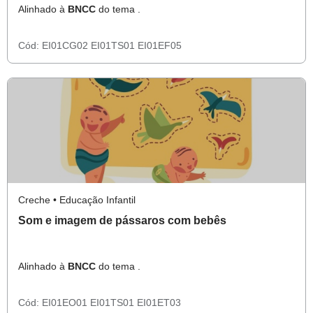
Alinhado à
BNCC
do tema .
Cód:
EI01CG02
EI01TS01
EI01EF05
Creche • Educação Infantil
Som e imagem de pássaros com bebês
Alinhado à
BNCC
do tema .
Cód:
EI01EO01
EI01TS01
EI01ET03