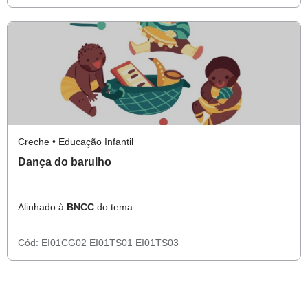
Creche • Educação Infantil
Dança do barulho
Alinhado à
BNCC
do tema .
Cód:
EI01CG02
EI01TS01
EI01TS03