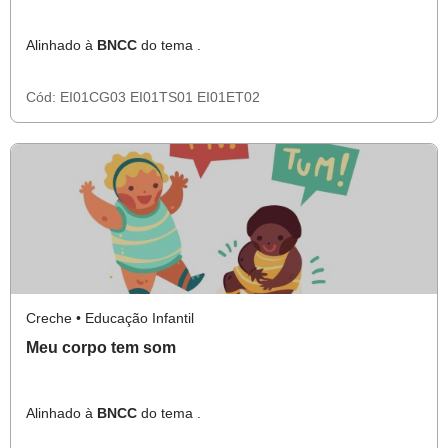
Alinhado à
BNCC
do tema .
Cód:
EI01CG03
EI01TS01
EI01ET02
Creche • Educação Infantil
Meu corpo tem som
Alinhado à
BNCC
do tema .