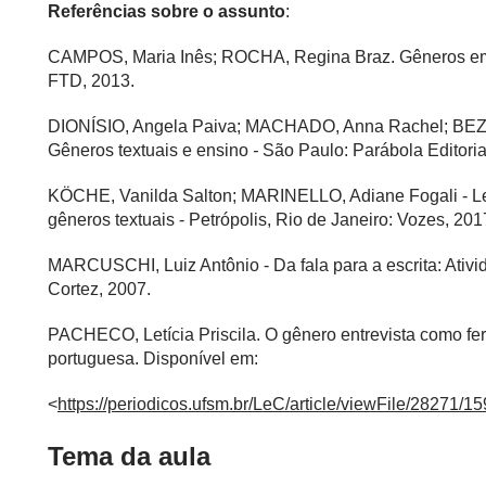
Referências sobre o assunto
:
CAMPOS, Maria Inês; ROCHA, Regina Braz. Gêneros em re
FTD, 2013.
DIONÍSIO, Angela Paiva; MACHADO, Anna Rachel; BEZER
Gêneros textuais e ensino
-
São Paulo: Parábola Editoria
KÖCHE, Vanilda Salton; MARINELLO, Adiane Fogali - Ler, 
gêneros textuais - Petrópolis, Rio de Janeiro: Vozes, 201
MARCUSCHI, Luiz Antônio -
Da fala para a escrita: Ativ
Cortez, 2007.
PACHECO, Letícia Priscila. O gênero entrevista como fe
portuguesa. Disponível em:
<
https://periodicos.ufsm.br/LeC/article/viewFile/28271/1
Tema da aula