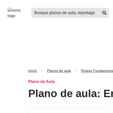
Logo
Buscar
Nova
planos
Escola
de
aula,
notícias,
cursos
e
mais
Início
Planos de aula
Ensino Fundamenta
Plano de Aula
Plano de aula: E