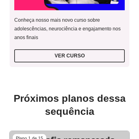
Conheça nosso mais novo curso sobre
adolescências, neurociência e engajamento nos
anos finais
VER CURSO
Próximos planos dessa
sequência
Plano 1 de 15
P