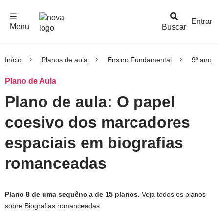
F
c
h
a
r
M
e
n
Logo
e
u
Entrar
Menu
Buscar
Nova
Escola
Início
Planos de aula
Ensino Fundamental
9º ano
Plano de Aula
Plano de aula: O papel
coesivo dos marcadores
espaciais em biografias
romanceadas
Plano 8 de uma sequência de 15 planos.
Veja todos os planos
sobre Biografias romanceadas