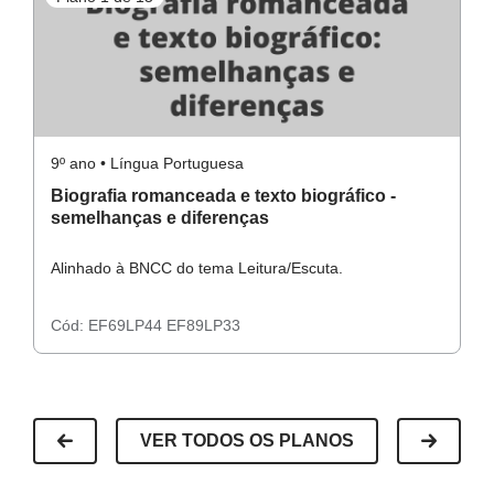
9º ano • Língua Portuguesa
9º
Biografia romanceada e texto biográfico -
V
semelhanças e diferenças
b
Alinhado à BNCC do tema Leitura/Escuta.
Al
Cód:
EF69LP44
EF89LP33
C
VER TODOS OS PLANOS