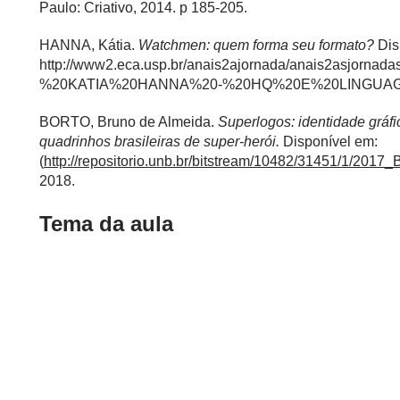
Paulo: Criativo, 2014. p 185-205.
HANNA, Kátia.
Watchmen: quem forma seu formato?
Dis
http://www2.eca.usp.br/anais2ajornada/anais2asjorn
%20KATIA%20HANNA%20-%20HQ%20E%20LINGUAG
BORTO, Bruno de Almeida.
Superlogos: identidade gráfi
quadrinhos brasileiras de super-herói.
Disponível em:
(
http://repositorio.unb.br/bitstream/10482/31451/1/2017
2018.
Tema da aula