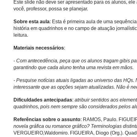
Este slide não deve ser apresentado para os alunos, el
você, professor, possa se planejar.
Sobre esta aula
: Esta é primeira aula de uma sequênci
história em quadrinhos e no campo de atuação jornalístic
leitura.
Materiais necessários
:
-
Com antecedência, peça que os alunos tragam gibis par
garantindo que cada aluno tenha uma revista em mãos.
- Pesquise notícias atuais ligadas ao universo das HQs.
interessante que as opções sejam atualizadas. Não é nec
Dificuldades antecipadas
:
atribuir sentidos aos eleme
quadrinhos, pois nem sempre são considerados pelos alu
Referências sobre o assunto
: RAMOS, Paulo. FIGUEI
novela gráfica ou romance gráfico? Terminologias distint
VERGUEIRO,Waldomiro. FIGUEIRA, Diogo (Org.). Quadrinh