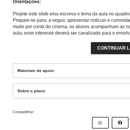
Orientações:
Projete este slide e/ou escreva o tema da aula no quadro
Prepare-se para, a seguir, apresentar notícias e curios
muito por conta do cinema, os alunos acompanham as not
aula, esse interesse deverá ser canalizado para o envo
CONTINUAR 
Materiais de apoio
Sobre o plano
Para o professor
Este plano de aula foi produzido pelo Time de Aut
Compartilhar:
Professor-autor:
Suzana Kawai
Mentor:
Luciana Soares