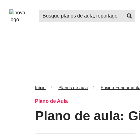
Logo
Buscar
Nova
planos
Escola
de
aula,
notícias,
cursos
e
mais
Início
Planos de aula
Ensino Fundamenta
Plano de Aula
Plano de aula: G