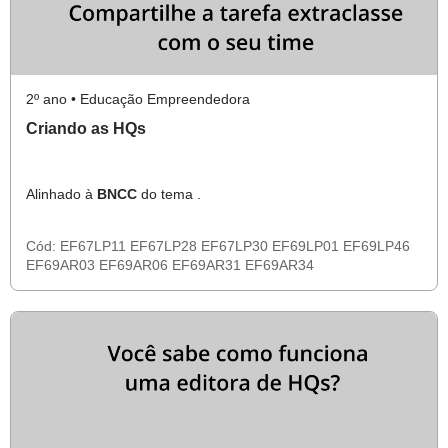
2º ano • Educação Empreendedora
Criando as HQs
Alinhado à
BNCC
do tema .
Cód:
EF67LP11
EF67LP28
EF67LP30
EF69LP01
EF69LP46
EF69AR03
EF69AR06
EF69AR31
EF69AR34