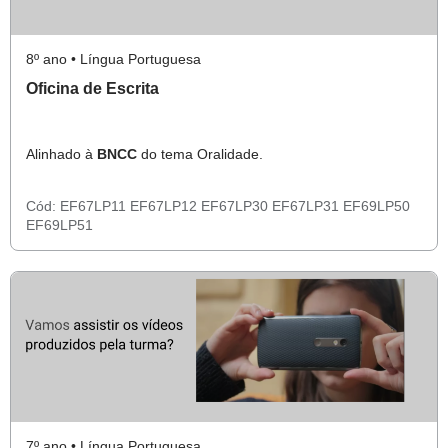
8º ano • Língua Portuguesa
Oficina de Escrita
Alinhado à
BNCC
do tema Oralidade.
Cód:
EF67LP11
EF67LP12
EF67LP30
EF67LP31
EF69LP50
EF69LP51
7º ano • Língua Portuguesa