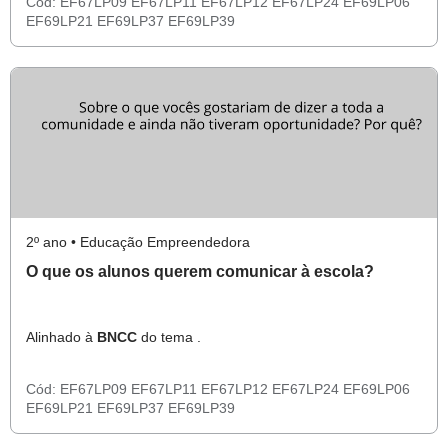
Cód:
EF67LP09
EF67LP11
EF67LP12
EF67LP24
EF69LP06
EF69LP21
EF69LP37
EF69LP39
2º ano • Educação Empreendedora
O que os alunos querem comunicar à escola?
Alinhado à
BNCC
do tema .
Cód:
EF67LP09
EF67LP11
EF67LP12
EF67LP24
EF69LP06
EF69LP21
EF69LP37
EF69LP39