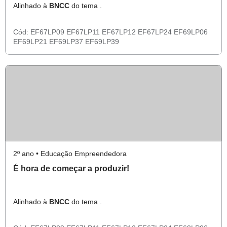
Alinhado à
BNCC
do tema .
Cód:
EF67LP09
EF67LP11
EF67LP12
EF67LP24
EF69LP06
EF69LP21
EF69LP37
EF69LP39
2º ano • Educação Empreendedora
É hora de começar a produzir!
Alinhado à
BNCC
do tema .