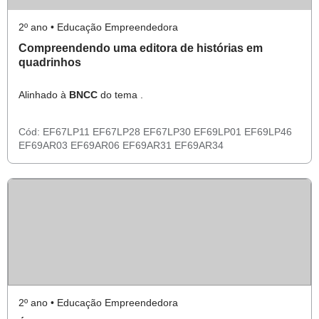
2º ano • Educação Empreendedora
Compreendendo uma editora de histórias em
quadrinhos
Alinhado à
BNCC
do tema .
Cód:
EF67LP11
EF67LP28
EF67LP30
EF69LP01
EF69LP46
EF69AR03
EF69AR06
EF69AR31
EF69AR34
2º ano • Educação Empreendedora