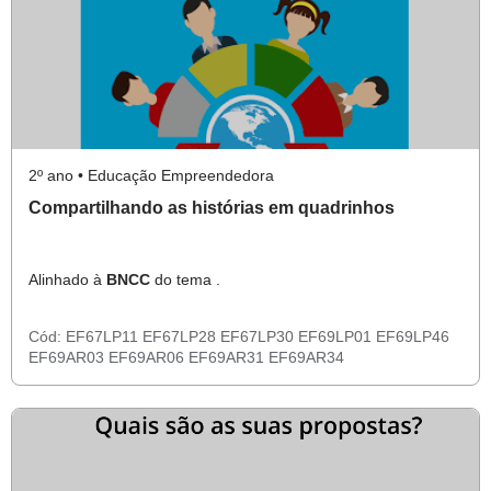
2º ano • Educação Empreendedora
Compartilhando as histórias em quadrinhos
Alinhado à
BNCC
do tema .
Cód:
EF67LP11
EF67LP28
EF67LP30
EF69LP01
EF69LP46
EF69AR03
EF69AR06
EF69AR31
EF69AR34