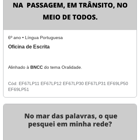
6º ano • Língua Portuguesa
Oficina de Escrita
Alinhado à
BNCC
do tema Oralidade.
Cód:
EF67LP11
EF67LP12
EF67LP30
EF67LP31
EF69LP50
EF69LP51