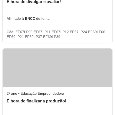
É hora de divulgar e avaliar!
Alinhado à
BNCC
do tema .
Cód:
EF67LP09
EF67LP11
EF67LP12
EF67LP24
EF69LP06
EF69LP21
EF69LP37
EF69LP39
2º ano • Educação Empreendedora
É hora de finalizar a produção!