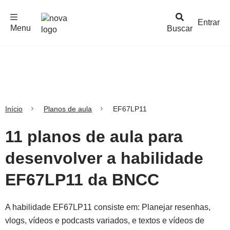
F
c
h
a
r
M
e
n
Logo
e
u
Entrar
Menu
Buscar
Nova
Escola
Início
Planos de aula
EF67LP11
11 planos de aula para
desenvolver a habilidade
EF67LP11 da BNCC
A habilidade EF67LP11 consiste em: Planejar resenhas,
vlogs, vídeos e podcasts variados, e textos e vídeos de