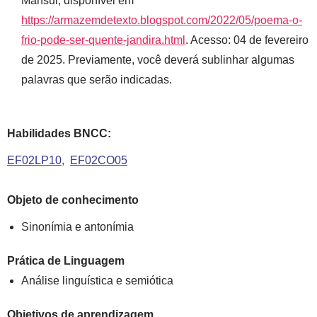
Mansur, disponível em
https://armazemdetexto.blogspot.com/2022/05/poema-o-
frio-pode-ser-quente-jandira.html
. Acesso: 04 de fevereiro
de 2025. Previamente, você deverá sublinhar algumas
palavras que serão indicadas.
Habilidades BNCC:
EF02LP10
EF02CO05
Objeto de conhecimento
Sinonímia e antonímia
Prática de Linguagem
Análise linguística e semiótica
Objetivos de aprendizagem