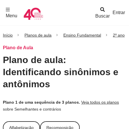
F
c
h
a
r
M
e
n
Logo
e
u
Entrar
Menu
Buscar
Nova
Escola
Início
Planos de aula
Ensino Fundamental
2º ano
Plano de Aula
Plano de aula:
Identificando sinônimos e
antônimos
Plano 1 de uma sequência de 3 planos.
Veja todos os planos
sobre Semelhantes e contrários
Alfabetização
Recomposição