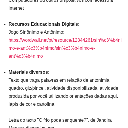
Computadores ou outros dispositivos com acesso à
internet
Recursos Educacionais Digitais:
Jogo Sinônimo e Antônimo:
https://wordwall.net/pt/resource/12844261/sin%c3%b4ni
mo-e-ant%c3%b4nimo/sin%c3%b4nimo-e-
ant%c3%b4nimo
Materiais diversos:
Texto que traga palavras em relação de antonímia,
quadro, giz/pincel, atividade disponibilizada, atividade
produzida por você utilizando orientações dadas aqui,
lápis de cor e cartolina.
Letra do texto "O frio pode ser quente?", de Jandira