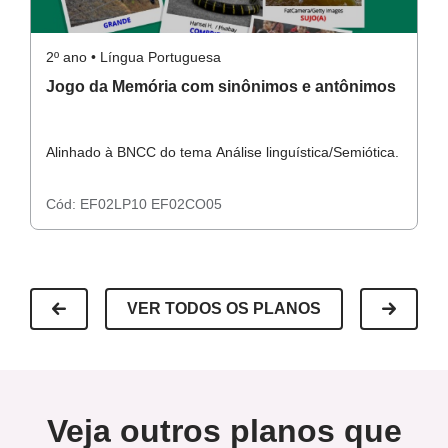
2º ano • Língua Portuguesa
2º
Jogo da Memória com sinônimos e antônimos
T
s
s
Alinhado à BNCC do tema Análise linguística/Semiótica.
Al
Cód:
EF02LP10
EF02CO05
C
VER TODOS OS PLANOS
Veja outros planos que