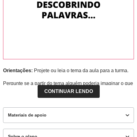
Orientações:
Projete ou leia o tema da aula para a turma.
Pergunte se a partir do tema alguém poderia imaginar o que
ocorrerá na aula; logo após ouvir as crianças, evidencie que
CONTINUAR LENDO
durante a aula eles/elas terão contato com algumas
palavras e aprenderão a formar outras semelhantes em
alguns aspectos e diferentes em outros.
Materiais de apoio
Sobre o plano