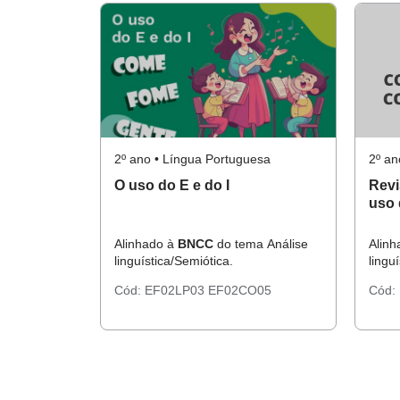
2º ano • Língua Portuguesa
2º an
O uso do E e do I
Revis
uso 
Alinhado à
BNCC
do tema Análise
Alin
linguística/Semiótica.
lingu
Cód:
EF02LP03
EF02CO05
Cód: