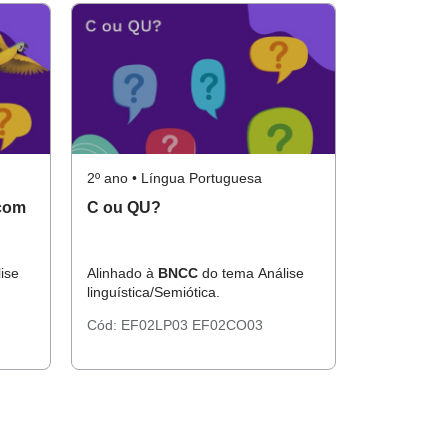
2º ano • Língua Portuguesa
 com
C ou QU?
ise
Alinhado à
BNCC
do tema Análise
linguística/Semiótica.
Cód:
EF02LP03
EF02CO03