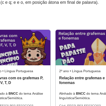
(c e q; e e o, em posição átona em final de palavra).
o • Língua Portuguesa
2º ano • Língua Portuguesa
vras com os grafemas P,
Relação entre grafemas e
 V, T, D
fonemas
hado à
BNCC
do tema Análise
Alinhado à
BNCC
do tema Anál
ística/Semiótica.
linguística/Semiótica.
EF02LP03
EF02CO03
Cód:
EF02LP03
EF02CO03