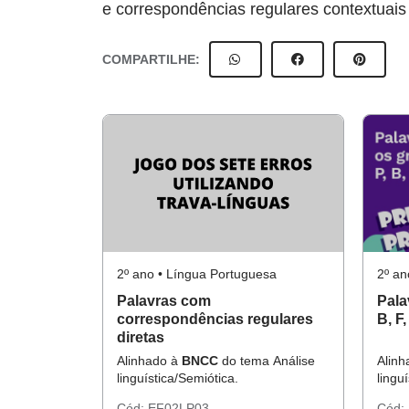
e correspondências regulares contextuais 
COMPARTILHE:
2º ano • Língua Portuguesa
2º an
Palavras com
Pala
correspondências regulares
B, F,
diretas
Alinhado à
BNCC
do tema Análise
Alin
linguística/Semiótica.
lingu
Cód:
EF02LP03
Cód: