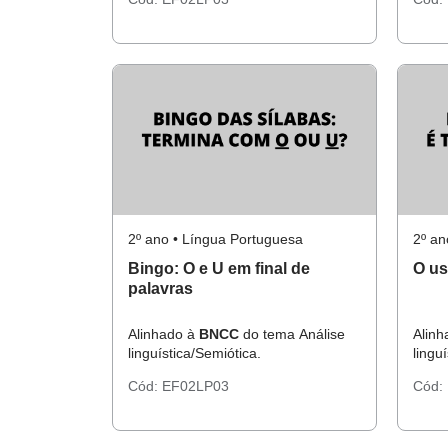
2º ano • Língua Portuguesa
2º an
Bingo: O e U em final de
O us
palavras
Alinhado à
BNCC
do tema Análise
Alin
linguística/Semiótica.
lingu
Cód:
EF02LP03
Cód: