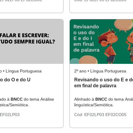
o • Língua Portuguesa
2º ano • Língua Portuguesa
o do O e do U
Revisando o uso do E e do
em final de palavra
hado à
BNCC
do tema Análise
Alinhado à
BNCC
do tema Anál
ística/Semiótica.
linguística/Semiótica.
EF02LP03
Cód:
EF02LP03
EF02CO05