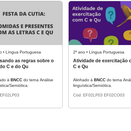
o • Língua Portuguesa
2º ano • Língua Portuguesa
ando as regras sobre o
Atividade de exercitação
do C e do Qu
C e Qu
hado à
BNCC
do tema Análise
Alinhado à
BNCC
do tema Anál
ística/Semiótica.
linguística/Semiótica.
EF02LP03
Cód:
EF02LP03
EF02CO03