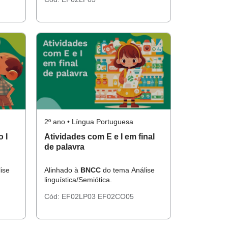
2º ano • Língua Portuguesa
 I
Atividades com E e I em final
de palavra
ise
Alinhado à
BNCC
do tema Análise
linguística/Semiótica.
Cód:
EF02LP03
EF02CO05