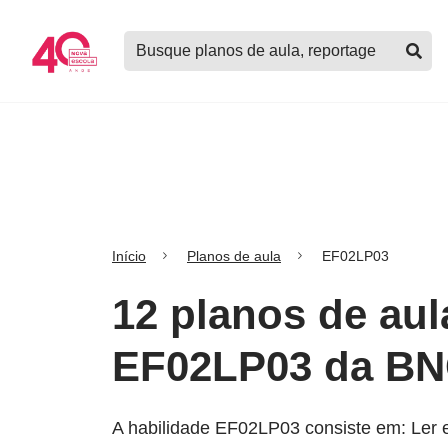
Logo
Buscar
Nova
planos
Escola
de
aula,
notícias,
cursos
e
mais
Início
Planos de aula
EF02LP03
12 planos de aul
EF02LP03 da B
A habilidade EF02LP03 consiste em: Ler e e