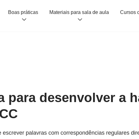
Boas práticas
Materiais para sala de aula
a para desenvolver a h
NCC
screver palavras com correspondências regulares diretas 