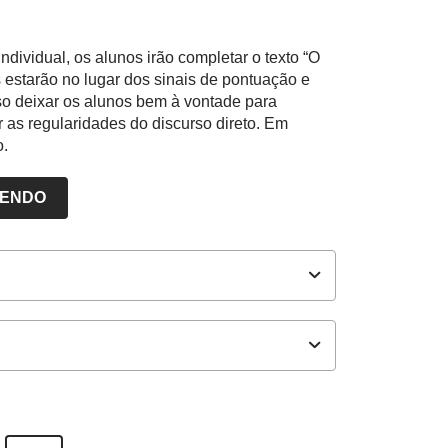
dividual, os alunos irão completar o texto “O
s estarão no lugar dos sinais de pontuação e
ciso deixar os alunos bem à vontade para
r as regularidades do discurso direto. Em
o.
LENDO
ores NOVA ESCOLA