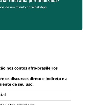
criar uma aula personalizada?
enos de um minuto no WhatsApp.