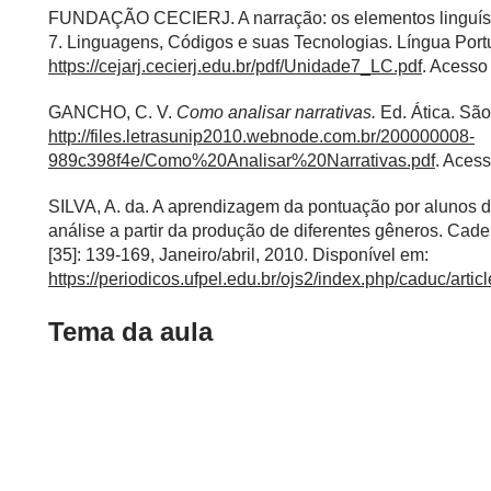
FUNDAÇÃO CECIERJ. A narração: os elementos linguístic
7. Linguagens, Códigos e suas Tecnologias. Língua Port
https://cejarj.cecierj.edu.br/pdf/Unidade7_LC.pdf
. Acesso
GANCHO, C. V.
Como analisar narrativas.
Ed. Ática. Sã
http://files.letrasunip2010.webnode.com.br/200000008-
989c398f4e/Como%20Analisar%20Narrativas.pdf
. Aces
SILVA, A. da. A aprendizagem da pontuação por alunos d
análise a partir da produção de diferentes gêneros. C
[35]: 139-169, Janeiro/abril, 2010. Disponível em:
https://periodicos.ufpel.edu.br/ojs2/index.php/caduc/arti
Tema da aula