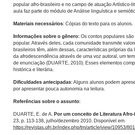
popular afro-brasileiro e no campo de atuação Artístico-li
aula faz parte do módulo de Análise linguística e semióti
Materiais necessários
: Cópias do texto para os alunos.
Informações sobre o gênero:
Os contos populares são t
popular. Através deles, cada comunidade transmite valore
brasileiros têm, além dessas, características próprias da 
da afrodescendência através de uma voz autoral, um tem
de enunciação (DUARTE, 2010). Esses elementos compõ
histórica e literária.
Dificuldades antecipadas
: Alguns alunos podem apresen
por apresentar pouca autonomia na leitura.
Referências sobre o assunto
:
DUARTE, E. de A.
Por um conceito de Literatura Afro-
23, p. 113-138, julho/dezembro 2010. Disponível em
https://revistas.ufrj.br/index.php/tm/article/view/10953/80