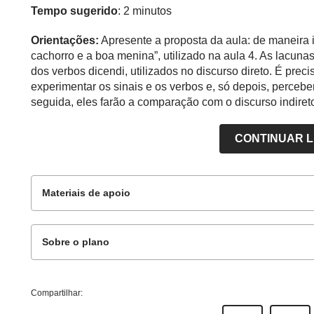
Tempo sugerido
: 2 minutos
Orientações:
Apresente a proposta da aula: de maneira in
cachorro e a boa menina”, utilizado na aula 4. As lacuna
dos verbos dicendi, utilizados no discurso direto. É pre
experimentar os sinais e os verbos e, só depois, percebe
seguida, eles farão a comparação com o discurso indiret
CONTINUAR 
Materiais de apoio
Sobre o plano
Para o aluno
Este plano de aula foi produzido pelo Time de Aut
Compartilhar:
Professor-autor
: Fabiana Tenório