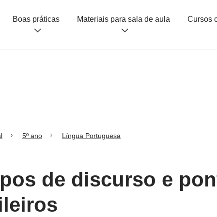
Boas práticas
Materiais para sala de aula
l
5º ano
Língua Portuguesa
ipos de discurso e po
ileiros