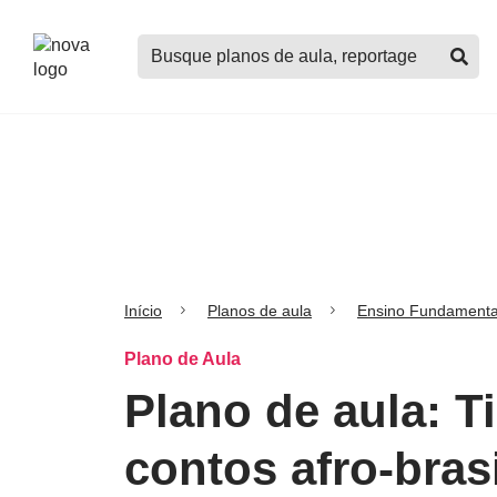
Logo
Buscar
Nova
planos
Escola
de
aula,
notícias,
cursos
e
mais
Início
Planos de aula
Ensino Fundamenta
Plano de Aula
Plano de aula: T
contos afro-bras