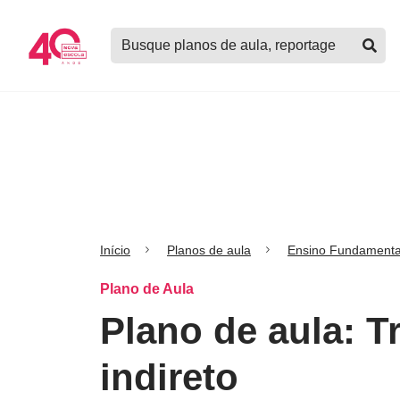
Logo
Buscar
Nova
planos
Escola
de
aula,
notícias,
cursos
e
mais
Início
Planos de aula
Ensino Fundamenta
Plano de Aula
Plano de aula: 
indireto