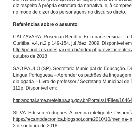
diz respeito à própria estrutura da narrativa, e, à compr
no modo de dizer dos personagens no discurso direto.
Referências sobre o assunto
:
CALZAVARA, Rosemari Bendlin. Encenar e ensinar – o tex
Curitiba, v.4, n.2 p.149-154, jul./dez. 2009. Disponível em
http://periodicos.unespar.edu.br/index.php/revistacientifi
outubro de 2018
SÃO PAULO (SP). Secretaria Municipal de Educação. Di
Língua Portuguesa – Aprender os padrões da linguagem es
dialogada – Livro do professor / Secretaria Municipal d
112p. Disponível em:
http://portal.sme.prefeitura.sp.gov.br/Portals/1/Files/1646
SILVA. Edilson Rodrigues. A menina inteligente. Disponí
https://recantodacronica.blogspot.com/2010/10/menina-i
3 de outubro de 2018.