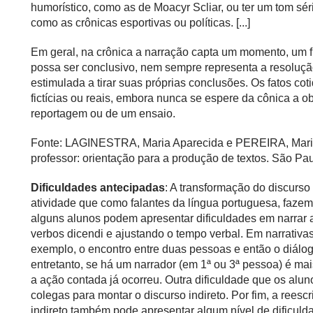
humorístico, como as de Moacyr Scliar, ou ter um tom sé
como as crônicas esportivas ou políticas. [...]
Em geral, na crônica a narração capta um momento, um fl
possa ser conclusivo, nem sempre representa a resolução f
estimulada a tirar suas próprias conclusões. Os fatos co
fictícias ou reais, embora nunca se espere da cônica a o
reportagem ou de um ensaio.
Fonte: LAGINESTRA, Maria Aparecida e PEREIRA, Maria I
professor: orientação para a produção de textos. São P
Dificuldades antecipadas
: A transformação do discurso
atividade que como falantes da língua portuguesa, fazemo
alguns alunos podem apresentar dificuldades em narrar a 
verbos dicendi e ajustando o tempo verbal. Em narrativas
exemplo, o encontro entre duas pessoas e então o diálo
entretanto, se há um narrador (em 1ª ou 3ª pessoa) é ma
a ação contada já ocorreu. Outra dificuldade que os alun
colegas para montar o discurso indireto. Por fim, a reesc
indireto também pode apresentar algum nível de dificulda