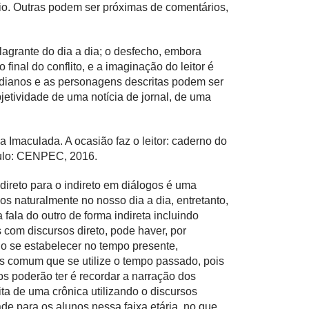
rio. Outras podem ser próximas de comentários,
agrante do dia a dia; o desfecho, embora
inal do conflito, e a imaginação do leitor é
tidianos e as personagens descritas podem ser
bjetividade de uma notícia de jornal, de uma
maculada. A ocasião faz o leitor: caderno do
aulo: CENPEC, 2016.
 direto para o indireto em diálogos é uma
s naturalmente no nosso dia a dia, entretanto,
fala do outro de forma indireta incluindo
 com discursos direto, pode haver, por
go se estabelecer no tempo presente,
is comum que se utilize o tempo passado, pois
os poderão ter é recordar a narração dos
rita de uma crônica utilizando o discursos
de para os alunos nessa faixa etária, no que