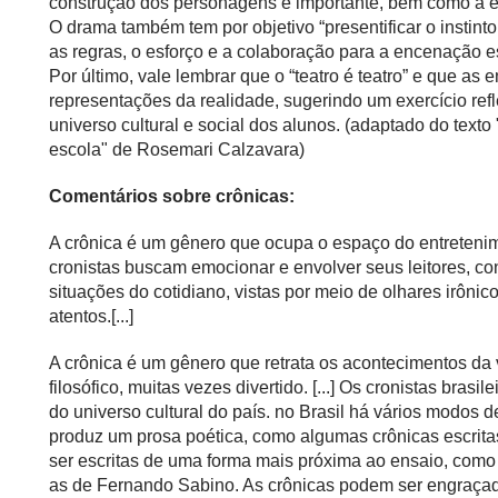
construção dos personagens é importante, bem como a ex
O drama também tem por objetivo “presentificar o instint
as regras, o esforço e a colaboração para a encenação es
Por último, vale lembrar que o “teatro é teatro” e que 
representações da realidade, sugerindo um exercício re
universo cultural e social dos alunos. (adaptado do texto
escola" de Rosemari Calzavara)
Comentários sobre crônicas:
A crônica é um gênero que ocupa o espaço do entretenimen
cronistas buscam emocionar e envolver seus leitores, conv
situações do cotidiano, vistas por meio de olhares irôni
atentos.[...]
A crônica é um gênero que retrata os acontecimentos da 
filosófico, muitas vezes divertido. [...] Os cronistas bras
do universo cultural do país. no Brasil há vários modos 
produz um prosa poética, como algumas crônicas escri
ser escritas de uma forma mais próxima ao ensaio, como as
as de Fernando Sabino. As crônicas podem ser engraçadas