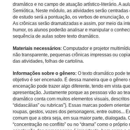
dramático e no campo de atuação artístico-literário. A au
Semiótica. Neste módulo, as atividades serão centradas e
de estudo será a pontuação, os verbos de enunciação, o d
As crônicas serão dramatizadas e assim, por meio da int
humor, os alunos poderão analisar e manipular o conheci
sequência de aulas sobre texto dramático.
Materiais necessários
: Computador e projetor multimídia
não transparente, pequenas crônicas impressas ou copia
das atividades, folhas de cartolina.
Informações sobre o gênero:
O texto dramático pode te
objetivo é ser encenado. É dessa maneira que o gênero s
encenação pode trazer algo diferente, tendo em vista que
apresentação. Justamente porque as pessoas vão ao teatro
dramático conta com muitos elementos visuais, descrit
“didascálias” ou rubricas”). Essas marcas podem orienta
roupas, gestos, vozes dos personagens, entre outros... E
comum que a obra seja, em sua maior parte, dialogada. O
“concentração no conflito” ou no “drama” como o próprio