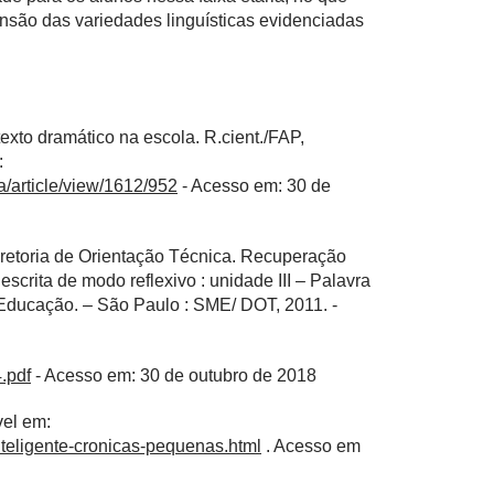
eensão das variedades linguísticas evidenciadas
to dramático na escola. R.cient./FAP,
:
ca/article/view/1612/952
- Acesso em: 30 de
retoria de Orientação Técnica. Recuperação
crita de modo reflexivo : unidade III – Palavra
e Educação. – São Paulo : SME/ DOT, 2011. -
4.pdf
- Acesso em: 30 de outubro de 2018
vel em:
nteligente-cronicas-pequenas.html
. Acesso em