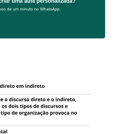
criar uma aula personalizada?
enos de um minuto no WhatsApp.