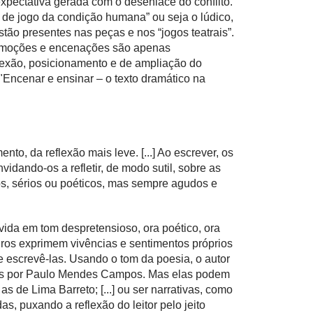
pectativa gerada com o desenlace do conflito.
o de jogo da condição humana” ou seja o lúdico,
tão presentes nas peças e nos “jogos teatrais”.
as emoções e encenações são apenas
flexão, posicionamento e de ampliação do
 "Encenar e ensinar – o texto dramático na
to, da reflexão mais leve. [...] Ao escrever, os
idando-os a refletir, de modo sutil, sobre as
cos, sérios ou poéticos, mas sempre agudos e
vida em tom despretensioso, ora poético, ora
ileiros exprimem vivências e sentimentos próprios
de escrevê-las. Usando o tom da poesia, o autor
tas por Paulo Mendes Campos. Mas elas podem
 de Lima Barreto; [...] ou ser narrativas, como
, puxando a reflexão do leitor pelo jeito