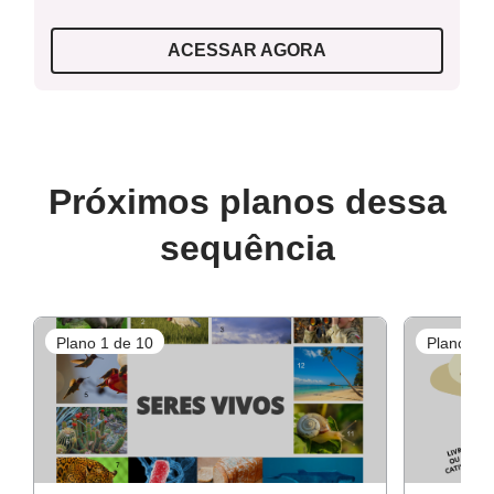
ACESSAR AGORA
Próximos planos dessa
sequência
Plano 1 de 10
Plano 2 d