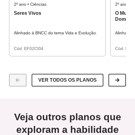
2º ano • Ciências
2º ano • C
Seres Vivos
O Mundo
Doméstic
Alinhado à BNCC do tema Vida e Evolução.
Alinhado 
Cód:
EF02CI04
Cód:
EF0
VER TODOS OS PLANOS
Veja outros planos que
exploram a habilidade