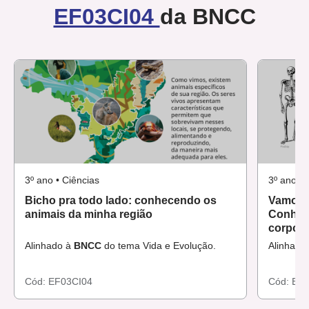
EF03CI04
da BNCC
3º ano • Ciências
3º ano • 
Bicho pra todo lado: conhecendo os
Vamos s
animais da minha região
Conhece
corpo
Alinhado à
BNCC
do tema Vida e Evolução.
Alinhado
Cód:
EF03CI04
Cód:
EF0