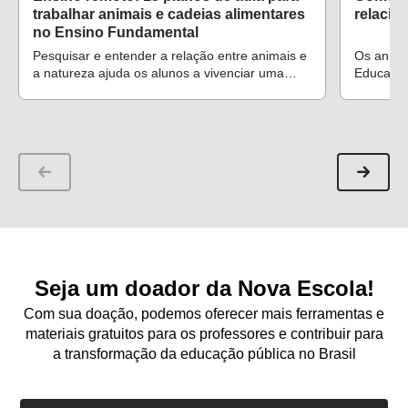
trabalhar animais e cadeias alimentares
relacio
no Ensino Fundamental
Pesquisar e entender a relação entre animais e
Os anima
a natureza ajuda os alunos a vivenciar uma
Educação 
experiência de consciência ambiental, além de
campos d
estimular o conhecimento científico
curiosid
Seja um doador da Nova Escola!
Com sua doação, podemos oferecer mais ferramentas e
materiais gratuitos para os professores e contribuir para
a transformação da educação pública no Brasil