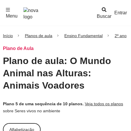
F
c
h
a
r
M
e
n
Logo
e
u
Entrar
Menu
Buscar
Nova
Escola
Início
Planos de aula
Ensino Fundamental
2º ano
Plano de Aula
Plano de aula: O Mundo
Animal nas Alturas:
Animais Voadores
Plano 5 de uma sequência de 10 planos.
Veja todos os planos
sobre Seres vivos no ambiente
Alfabetização