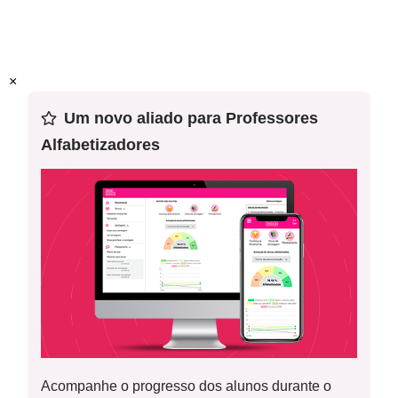
Mentor:
Eliane de Siqueira
Tabela de Atividade - “A dona aranha subiu pela
Especialista:
Margareth Polido
×
parede...”: A locomoção dos animais na superfície
terrestre
Um novo aliado para Professores
Alfabetizadores
Acompanhe o progresso dos alunos durante o