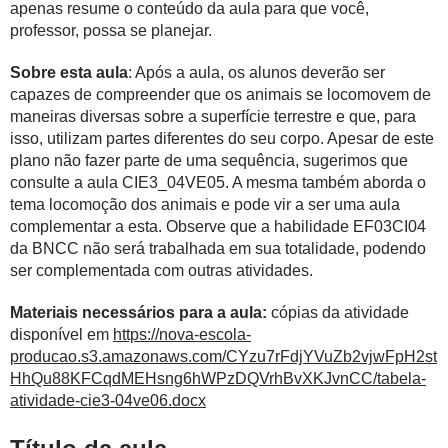
apenas resume o conteúdo da aula para que você,
professor, possa se planejar.
Sobre esta aula
: Após a aula, os alunos deverão ser
capazes de compreender que os animais se locomovem de
maneiras diversas sobre a superfície terrestre e que, para
isso, utilizam partes diferentes do seu corpo. Apesar de este
plano não fazer parte de uma sequência, sugerimos que
consulte a aula CIE3_04VE05. A mesma também aborda o
tema locomoção dos animais e pode vir a ser uma aula
complementar a esta. Observe que a habilidade EF03CI04
da BNCC não será trabalhada em sua totalidade, podendo
ser complementada com outras atividades.
Materiais necessários para a aula:
cópias da atividade
disponível em
https://nova-escola-
producao.s3.amazonaws.com/CYzu7rFdjYVuZb2vjwFpH2st
HhQu88KFCqdMEHsng6hWPzDQVrhBvXKJvnCC/tabela-
atividade-cie3-04ve06.docx