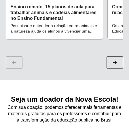
Ensino remoto: 15 planos de aula para
Como a
trabalhar animais e cadeias alimentares
relacio
no Ensino Fundamental
Pesquisar e entender a relação entre animais e
Os anima
a natureza ajuda os alunos a vivenciar uma
Educação 
experiência de consciência ambiental, além de
campos d
estimular o conhecimento científico
curiosid
Seja um doador da Nova Escola!
Com sua doação, podemos oferecer mais ferramentas e
materiais gratuitos para os professores e contribuir para
a transformação da educação pública no Brasil