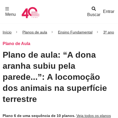
F
c
h
a
r
M
e
n
Logo
e
u
Entrar
Menu
Buscar
Nova
Escola
Início
Planos de aula
Ensino Fundamental
3º ano
Plano de Aula
Plano de aula: “A dona
aranha subiu pela
parede...”: A locomoção
dos animais na superfície
terrestre
Plano 6 de uma sequência de 10 planos.
Veja todos os planos