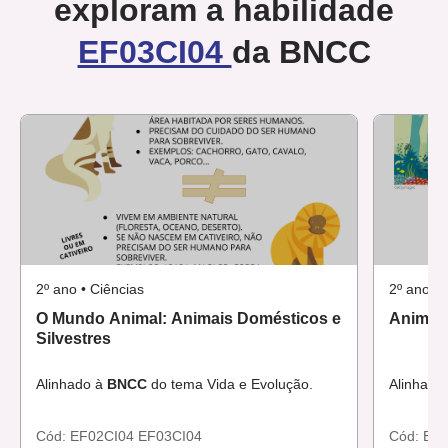
exploram a habilidade
EF03CI04
da BNCC
2º ano • Ciências
2º ano • 
O Mundo Animal: Animais Domésticos e
Animais
Silvestres
Alinhado à
BNCC
do tema Vida e Evolução.
Alinhado
Cód:
EF02CI04
EF03CI04
Cód:
EF0