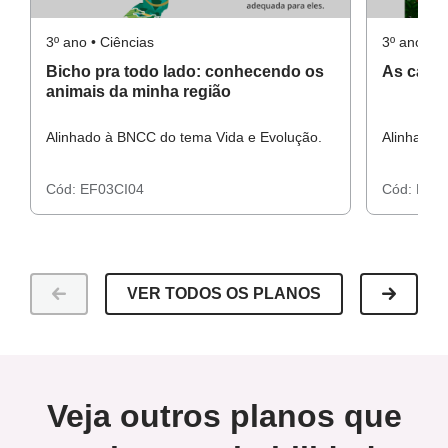
3º ano • Ciências
3º ano • C
Bicho pra todo lado: conhecendo os
As carac
animais da minha região
Alinhado à BNCC do tema Vida e Evolução.
Alinhado 
Cód:
EF03CI04
Cód:
EF02
VER TODOS OS PLANOS
Veja outros planos que